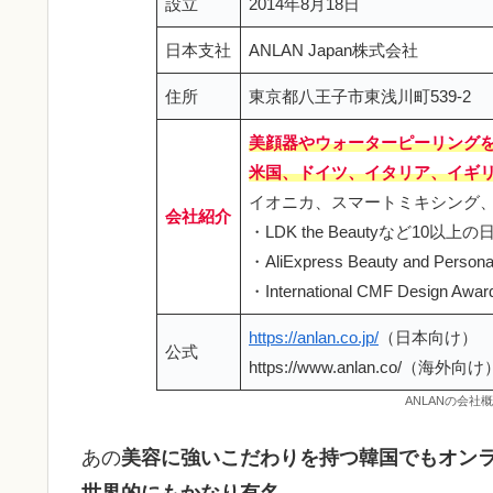
設立
2014年8月18日
日本支社
ANLAN Japan株式会社
住所
東京都八王子市東浅川町539-2
美顔器やウォーターピーリング
米国、ドイツ、イタリア、イギリ
イオニカ、スマートミキシング、
会社紹介
・LDK the Beautyなど10
・AliExpress Beauty and Person
・International CMF Design Aw
https://anlan.co.jp/
（日本向け）
公式
https://www.anlan.co/（海外向け
ANLANの会
あの
美容に強いこだわりを持つ韓国でもオンラ
世界的にもかなり有名
。