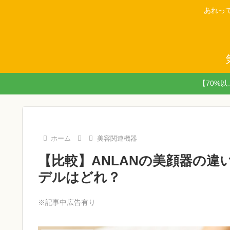
あれっ
【70%
ホーム
美容関連機器
【比較】ANLANの美顔器の
デルはどれ？
※記事中広告有り