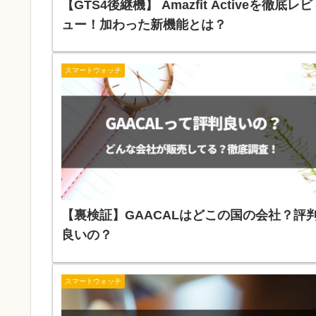
【GTS4後継機】 Amazfit Activeを徹底レビ
ュー！加わった新機能とは？
スマートウォッチ
【裏検証】GAACALはどこの国の会社？評
良いの？
スマートウォッチ