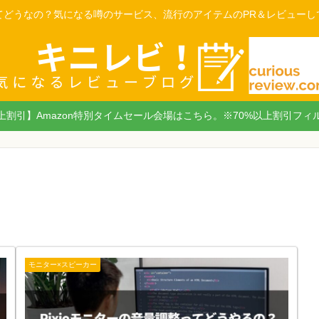
てどうなの？気になる噂のサービス、流行のアイテムのPR＆レビューし
以上割引】Amazon特別タイムセール会場はこちら。※70%以上割引フィ
モニター×スピーカー