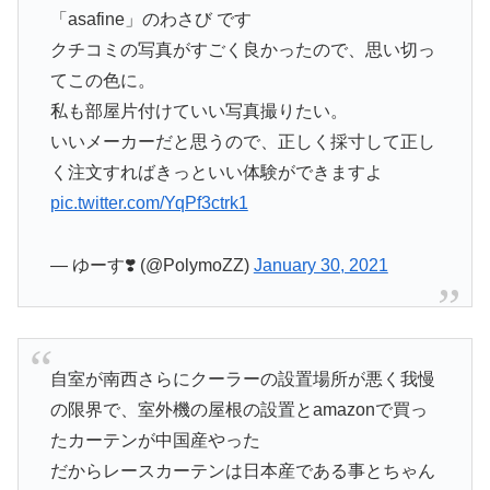
「asafine」のわさび です
クチコミの写真がすごく良かったので、思い切っ
てこの色に。
私も部屋片付けていい写真撮りたい。
いいメーカーだと思うので、正しく採寸して正し
く注文すればきっといい体験ができますよ
pic.twitter.com/YqPf3ctrk1
— ゆーす❣️ (@PolymoZZ)
January 30, 2021
自室が南西さらにクーラーの設置場所が悪く我慢
の限界で、室外機の屋根の設置とamazonで買っ
たカーテンが中国産やった
だからレースカーテンは日本産である事とちゃん