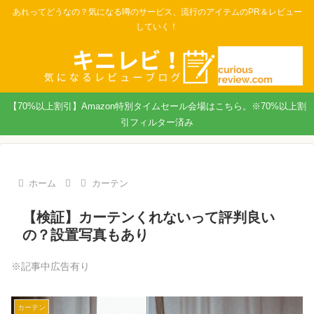
あれってどうなの？気になる噂のサービス、流行のアイテムのPR＆レビュー
していく！
【70%以上割引】Amazon特別タイムセール会場はこちら。※70%以上割
引フィルター済み
ホーム
カーテン
【検証】カーテンくれないって評判良い
の？設置写真もあり
※記事中広告有り
カーテン