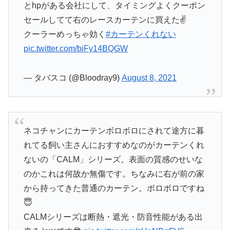
とhpがある会社にして、タイミングよくクーポン
セールしてて右のレースカーテンに買えた✌️
クーラーめっちゃ効く
#カーテンくれない
pic.twitter.com/biFy14BQGW
— タバスコ (@Bloodray9)
August 8, 2021
ネコチャンにカーテンボロボロにされて途方に暮
れてる飼い主さんにおすすめなのがカーテンくれ
ないの「CALM」シリーズ。表面の質感のせいな
のかこれは何故か無傷です。ちなみに右が前の家
から持ってきた普通のカーテン。ボロボロですね
😇
CALMシリーズは断熱・遮光・防音性能がある出