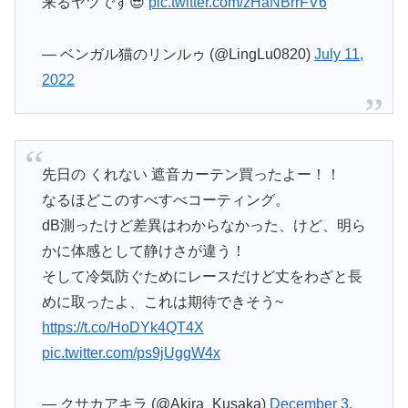
来るヤツです😎
pic.twitter.com/zHaNBrrFV6
— ベンガル猫のリンルゥ (@LingLu0820)
July 11,
2022
先日の くれない 遮音カーテン買ったよー！！
なるほどこのすべすべコーティング。
dB測ったけど差異はわからなかった、けど、明ら
かに体感として静けさが違う！
そして冷気防ぐためにレースだけど丈をわざと長
めに取ったよ、これは期待できそう~
https://t.co/HoDYk4QT4X
pic.twitter.com/ps9jUggW4x
— クサカアキラ (@Akira_Kusaka)
December 3,