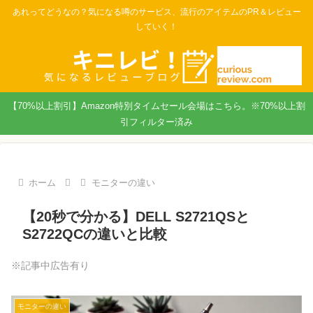
あれってどうなの？気になる噂のサービス、流行のアイテムのPR＆レビュー
していく！
【70%以上割引】Amazon特別タイムセール会場はこちら。※70%以上割
引フィルター済み
ホーム
モニターの違い
【20秒で分かる】DELL S2721QSと
S2722QCの違いと比較
※記事中広告有り
モニターの違い