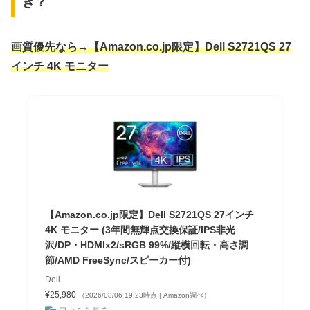
き？
画質優先なら→【Amazon.co.jp限定】Dell S2721QS 27
インチ 4K モニター
【Amazon.co.jp限定】Dell S2721QS 27インチ
4K モニター (3年間無輝点交換保証/IPS非光
沢/DP・HDMIx2/sRGB 99%/縦横回転・高さ調
節/AMD FreeSync/スピーカー付)
Dell
¥25,980
（2026/08/06 19:23時点 | Amazon調べ）