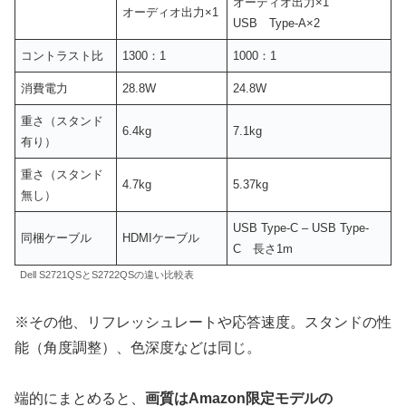
オーディオ出力×1
オーディオ出力×1
USB Type-A×2
コントラスト比
1300：1
1000：1
消費電力
28.8W
24.8W
重さ（スタンド
6.4kg
7.1kg
有り）
重さ（スタンド
4.7kg
5.37kg
無し）
USB Type-C – USB Type-
同梱ケーブル
HDMIケーブル
C 長さ1m
Dell S2721QSとS2722QSの違い比較表
※その他、リフレッシュレートや応答速度。スタンドの性
能（角度調整）、色深度などは同じ。
端的にまとめると、
画質はAmazon限定モデルの