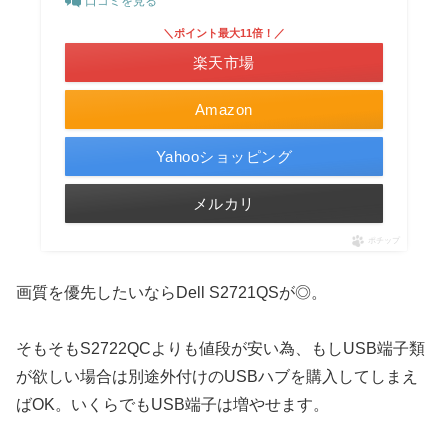
口コミを見る
＼ポイント最大11倍！／
楽天市場
Amazon
Yahooショッピング
メルカリ
ポチップ
画質を優先したいならDell S2721QSが◎。
そもそもS2722QCよりも値段が安い為、もしUSB端子類
が欲しい場合は別途外付けのUSBハブを購入してしまえ
ばOK。いくらでもUSB端子は増やせます。