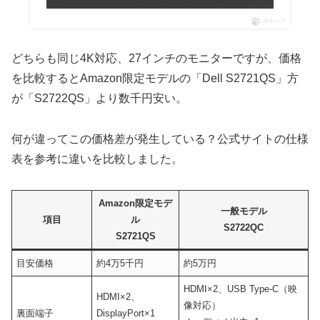
ポチップ
どちらも同じ4K対応、27インチのモニターですが、価格
を比較するとAmazon限定モデルの「Dell S2721QS」方
が「S2722QS」より数千円安い。
何が違ってこの価格差が発生している？公式サイトの仕様
表を参考に違いを比較しました。
Amazon限定モデ
一般モデル
項目
ル
S2722QC
S2721QS
目安価格
約4万5千円
約5万円
HDMI×2、USB Type-C（映
HDMI×2、
像対応）
裏面端子
DisplayPort×1