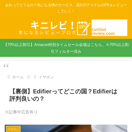
あれってどうなの？気になる噂のサービス、流行のアイテムのPR＆レビュー
していく！
【70%以上割引】Amazon特別タイムセール会場はこちら。※70%以上割
引フィルター済み
ホーム
イヤホン
【裏側】Edifierってどこの国？Edifierは
評判良いの？
※記事中広告有り
イヤホン