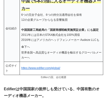
中国で5本の指に入るオーディオ機器メー
カー
6つの完全子会社、6つの持分法適用会社を保有
12の企業グループからなる音響集団
会社紹介
中国国家工商総局の「国家商標戦略実施実証企業」にも認定
2011年には日本のSTAX株式会社を100%買収
2016年にはアメリカのヘッドフォンメーカー Audeze LLCも
傘下へ
世界各国へ高品質なオーディオ機器を輸出するグローバルメー
カーへ
公式サイ
https://www.edifier.com/global/
ト
Edifierの国、会社概要
Edifierは中国国家の後押しも受けている、中国有数のオ
ーディオ機器メーカー。