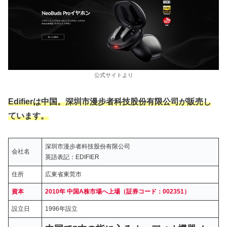
公式サイトより
Edifierは中国。深圳市漫步者科技股份有限公司が販売し
ています。
深圳市漫步者科技股份有限公司
会社名
英語表記：EDIFIER
住所
広東省東莞市
資本
2010年 中国A株市場へ上場（証券コード：002351）
設立日
1996年設立