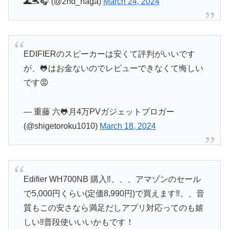
🌊🐬🎧 (@2nd_naga)
March 24, 2024
EDIFIERのスピーカーは安くて評判がいいです
が、🐸はお金ないのでレビューできなくて悔しい
です😡
— 重藤 六🐸月4万PVガジェットブロガー
(@shigetoroku1010)
March 18, 2024
Edifier WH700NB 購入‼︎、、、アマゾンのセール
で5,000円くらい(定価8,990円)で買えます‼︎、、音
質もこの安さなら満足だしアプリ対応ってのも嬉
しい‼︎普段使いいいかもです！