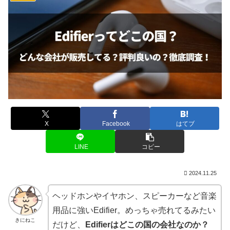
X
Facebook
はてブ
LINE
コピー
2024.11.25
ヘッドホンやイヤホン、スピーカーなど音楽
用品に強いEdifier。めっちゃ売れてるみたい
きにねこ
だけど、
Edifierはどこの国の会社なのか？