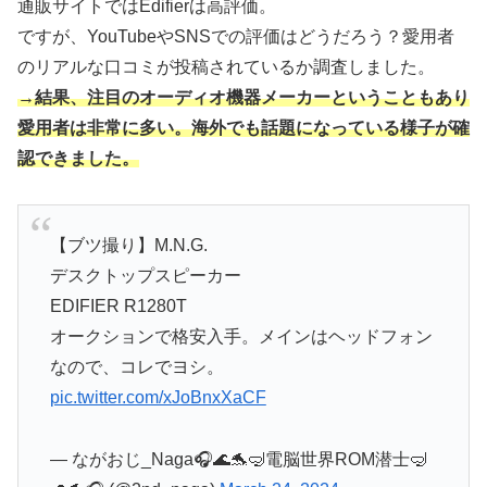
通販サイトではEdifierは高評価。
ですが、YouTubeやSNSでの評価はどうだろう？愛用者
のリアルな口コミが投稿されているか調査しました。
→結果、注目のオーディオ機器メーカーということもあり
愛用者は非常に多い。海外でも話題になっている様子が確
認できました。
【ブツ撮り】M.N.G.
デスクトップスピーカー
EDIFIER R1280T
オークションで格安入手。メインはヘッドフォン
なので、コレでヨシ。
pic.twitter.com/xJoBnxXaCF
— ながおじ_Naga🎧🌊🐬🤿電脳世界ROM潜士🤿