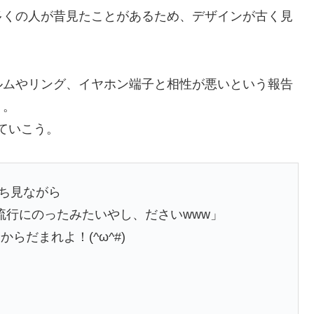
多くの人が昔見たことがあるため、デザインが古く見
ルムやリング、イヤホン端子と相性が悪いという報告
・。
見ていこう。
っち見ながら
か流行にのったみたいやし、ださいwww」
らだまれよ！(^ω^#)