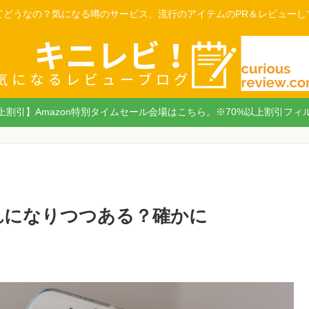
てどうなの？気になる噂のサービス、流行のアイテムのPR＆レビューし
以上割引】Amazon特別タイムセール会場はこちら。※70%以上割引フィ
遅れになりつつある？確かに