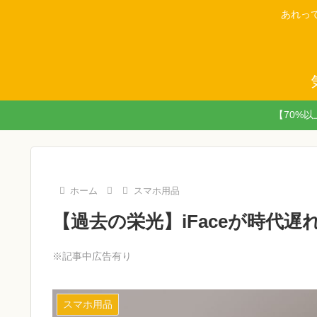
あれっ
【70%
ホーム
スマホ用品
【過去の栄光】iFaceが時代
※記事中広告有り
スマホ用品