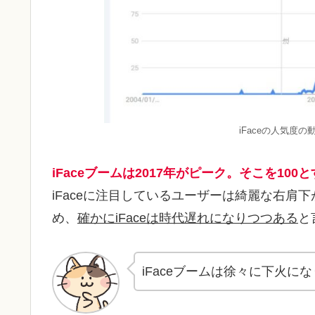
iFaceの人気度の
iFaceブームは2017年がピーク。そこを10
iFaceに注目しているユーザーは綺麗な右肩
め、
確かにiFaceは時代遅れになりつつある
と
iFaceブームは徐々に下火に