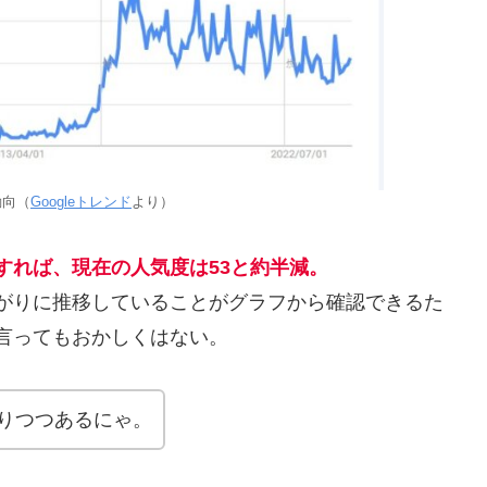
動向（
Googleトレンド
より）
0とすれば、現在の人気度は53と約半減。
下がりに推移していることがグラフから確認できるた
言ってもおかしくはない。
なりつつあるにゃ。