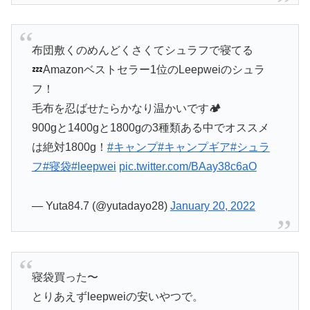
布団敷くのめんどくさくてシュラフで寝てる
💤Amazonベストセラー1位のLeepweiのシュラ
フ！
毛布を忍ばせたらかなり温かいです🏕
900gと1400gと1800gの3種類ある中でオススメ
は絶対1800g！
#キャンプ
#キャンプギア
#シュラ
フ
#寝袋
#leepwei
pic.twitter.com/BAay38c6aO
— Yuta84.7 (@yutadayo28)
January 20, 2022
寝袋買った〜
とりあえずleepweiの安いやつで。