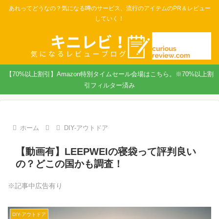
あれってどうなの？気になる噂のサービス、流行のアイテムのPR＆レビュー
していく！
【70%以上割引】Amazon特別タイムセール会場はこちら。※70%以上割
引フィルター済み
ホーム
DIY-アウトドア
【動画有】LEEPWEIの寝袋って評判良い
の？どこの国かも調査！
※記事中広告有り
DIY-アウトドア