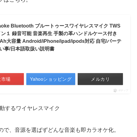
aoke Bluetooth ブルートゥースワイヤレスマイク TWS
2イン１ 録音可能 音楽再生 手製の革ハンドルケース付き
大容量 Android/iPhone/ipad/ipods対応 自宅/パーテ
祝い事/日本語取扱い説明書
天市場
Yahooショッピング
メルカリ
ポチップ
と連動するワイヤレスマイク
。
ので、音源を選ばずどんな音楽も即カラオケ化。