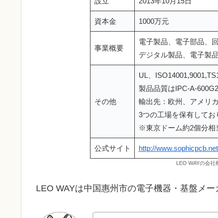
設立
2013年10月15日
資本金
1000万元
電子製品、電子部品、
事業概要
デジタル製品、電子製
UL、ISO14001,9001,
製品品質はIPC-A-600
その他
輸出先：欧州、アメリ
3つの工場を保有しており、延
※東京ドーム約2個分相
公式サイト
http://www.sophicpcb.net
LEO WAYの
LEO WAYは中国惠州市の電子機器・基盤メ