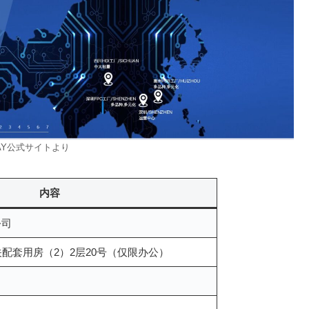
WAY公式サイトより
内容
公司
配套用房（2）2层20号（仅限办公）