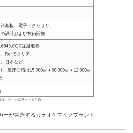
回路基板、電子アクセサリ、
品の設計および技術開発
TS16949,CQC認証取得
G2、RoHSクリア
カ、日本など
床面積は15,000㎡＋60,000㎡＋12,000㎡
当
/
会社概要、国、公式サイトまとめ
ーカーが製造するカラオケマイクブランド。