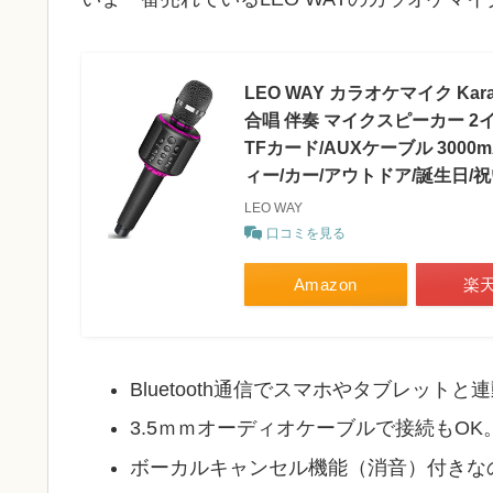
LEO WAY カラオケマイク Kar
合唱 伴奏 マイクスピーカー 
TFカード/AUXケーブル 3000mAh
ィー/カー/アウトドア/誕生日/
LEO WAY
口コミを見る
Amazon
楽
Bluetooth通信でスマホやタブレット
3.5ｍｍオーディオケーブルで接続もOK
ボーカルキャンセル機能（消音）付き
な