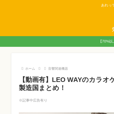
あれっ
【70%
ホーム
音響関連機器
【動画有】LEO WAYのカラ
製造国まとめ！
※記事中広告有り