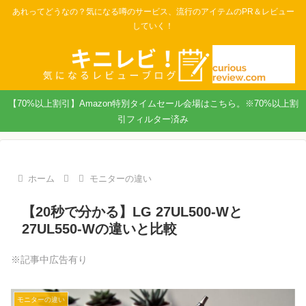
あれってどうなの？気になる噂のサービス、流行のアイテムのPR＆レビュー
していく！
【70%以上割引】Amazon特別タイムセール会場はこちら。※70%以上割
引フィルター済み
ホーム
モニターの違い
【20秒で分かる】LG 27UL500-Wと
27UL550-Wの違いと比較
※記事中広告有り
モニターの違い