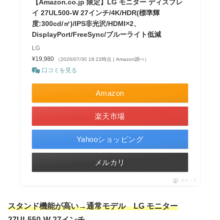
【Amazon.co.jp 限定】LG モニター ディスプレ
イ 27UL500-W 27インチ/4K/HDR(標準輝
度:300cd/㎡)/IPS非光沢/HDMI×2、
DisplayPort/FreeSync/ブルーライト低減
LG
¥19,980
（2026/07/30 18:22時点 | Amazon調べ）
口コミを見る
Amazon
楽天市場
Yahooショッピング
メルカリ
ポチップ
スタンド機能が高い→通常モデル LG モニター
27UL550-W 27インチ