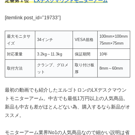
定番第１位
LXデスクマウントモニターアーム
[itemlink post_id="19733"]
最大モニタサ
100mm×100mm
34インチ
VESA規格
イズ
75mm×75mm
対応重量
3.2kg～11.3kg
保証期間
10年
クランプ、グロメ
取り付け板
取付方法
8mm～60mm
ット
厚
最初の動画でも紹介したエルゴトロンのLXデスクマウン
トモニターアーム。中古でも最低1万円以上の人気商品。
新品も中古も差がほとんどない為、購入するなら新品がオ
ススメ。
モニターアーム業界No1の人気商品なので細かい説明は省