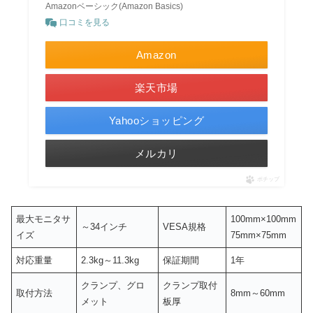
Amazonベーシック(Amazon Basics)
口コミを見る
Amazon
楽天市場
Yahooショッピング
メルカリ
ポチップ
最大モニタサ
100mm×100mm
～34インチ
VESA規格
イズ
75mm×75mm
対応重量
2.3kg～11.3kg
保証期間
1年
クランプ、グロ
クランプ取付
取付方法
8mm～60mm
メット
板厚