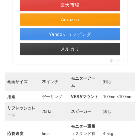
楽天市場
Amazon
Yahooショッピング
メルカリ
ポチップ
モニターアー
画面サイズ
29インチ
対応
ム
用途
ゲーミング
VESAマウント
100mm×100mm
リフレッシュレ
75Hz
スピーカー
無し
ート
モニター重量
応答速度
5ms
（スタンド有
4.5kg