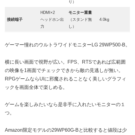
り）
HDMI×2
モニター重量
接続端子
ヘッドホン出
（スタンド無
4.0kg
力
し）
ゲーマー憧れのウルトラワイドモニターLG 29WP500-B。
横に長い画面で視野が広い。FPS、RTSであれば広範囲
の映像を1画面でチェックできから敵の見逃しが無い。
RPGゲームならUIに邪魔されることなく美しいグラフィ
ックを画面全体で楽しめる。
ゲームを楽しみたいなら是非手に入れたいモニターの１
つ。
Amazon限定モデルの29WP60G-Bと比較すると値段は少