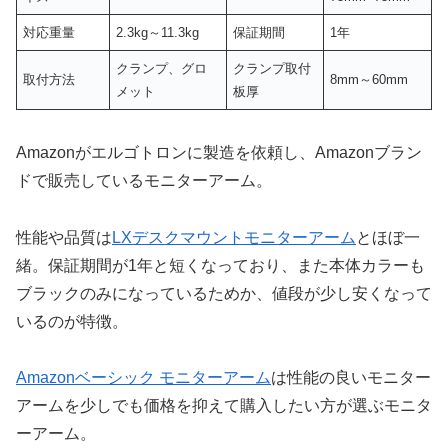
対応重量
2.3kg～11.3kg
保証期間
1年
クランプ、グロ
クランプ取付
取付方法
8mm～60mm
メット
板厚
Amazonがエルゴトロンに製造を依頼し、Amazonブラン
ドで販売しているモニターアーム。
性能や品質は
LXデスクマウントモニターアーム
とほぼ一
緒。保証期間が1年と短くなっており、また本体カラーも
ブラックのみになっているためか、値段が少し安くなって
いるのが特徴。
Amazonベーシック モニターアーム
は性能の良いモニター
アームを少しでも価格を抑えて購入したい方が選ぶモニタ
ーアーム。