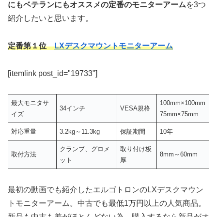
にもベテランにもオススメの定番のモニターアーム
を3つ
紹介したいと思います。
定番第１位
LXデスクマウントモニターアーム
[itemlink post_id="19733"]
最大モニタサ
100mm×100mm
34インチ
VESA規格
イズ
75mm×75mm
対応重量
3.2kg～11.3kg
保証期間
10年
クランプ、グロメ
取り付け板
取付方法
8mm～60mm
ット
厚
最初の動画でも紹介したエルゴトロンのLXデスクマウン
トモニターアーム。中古でも最低1万円以上の人気商品。
新品も中古も差がほとんどない為、購入するなら新品がオ