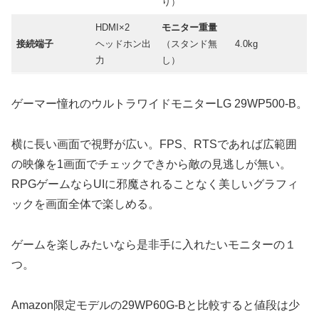
り）
HDMI×2
モニター重量
接続端子
ヘッドホン出
（スタンド無
4.0kg
力
し）
ゲーマー憧れのウルトラワイドモニターLG 29WP500-B。
横に長い画面で視野が広い。FPS、RTSであれば広範囲
の映像を1画面でチェックできから敵の見逃しが無い。
RPGゲームならUIに邪魔されることなく美しいグラフィ
ックを画面全体で楽しめる。
ゲームを楽しみたいなら是非手に入れたいモニターの１
つ。
Amazon限定モデルの29WP60G-Bと比較すると値段は少