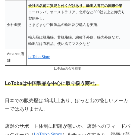
会社の名前に貿易と付くだけあり、輸出入専門の国際企業
ヨーロッパ、オーストラリア、北米など300社以上と卸売り
契約をし、
会社概要
さまざまな中国製品の輸出及び購入を実施。
輸入品は脱脂綿、非脱脂綿、綿種子外皮、綿実外皮など、
輸出品は衣料品、使い捨てマスクなど
Amazon店
LoToba Store
舗
LoTobaの会社概要
LoTobaは中国製品を中心に取り扱う商社。
日本での販売歴は4年以上あり、ぽっと出の怪しいメーカ
ーではありません。
店舗のサポート体制に問題が無いか、店舗へのフィードバ
ックページ（
LoToba Store
）をチェックするも、評価は普