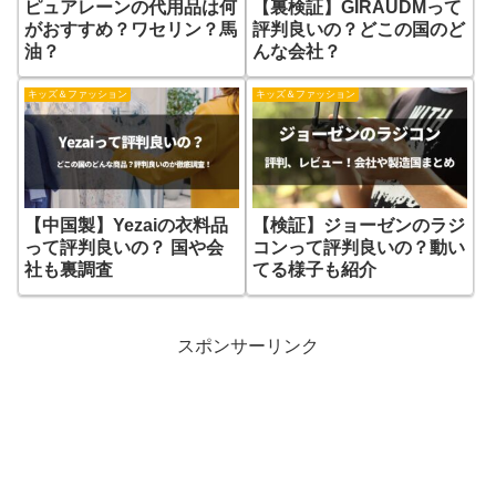
ピュアレーンの代用品は何
【裏検証】GIRAUDMって
がおすすめ？ワセリン？馬
評判良いの？どこの国のど
油？
んな会社？
キッズ＆ファッション
キッズ＆ファッション
【中国製】Yezaiの衣料品
【検証】ジョーゼンのラジ
って評判良いの？ 国や会
コンって評判良いの？動い
社も裏調査
てる様子も紹介
スポンサーリンク