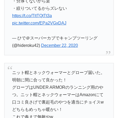
・分厚くないから楽
・絞りついてるからズレない
https://t.co/TltTQtTt3a
pic.twitter.com/EPa2VGxDAJ
— ひで＠スーパーカブでキャンプツーリング
(@hideroku42)
December 22, 2020
ニット帽とネックウォーマーとグローブ届いた。
明朝に間に合って良かった！
グローブはUNDER ARMORのランニング用のや
つ。ニット帽とネックウォーマーはAmazonにて
口コミ良さげで裏起毛のやつを適当にチョイスw
どちらもめっちゃ暖かい！
これで春まで無敵やw