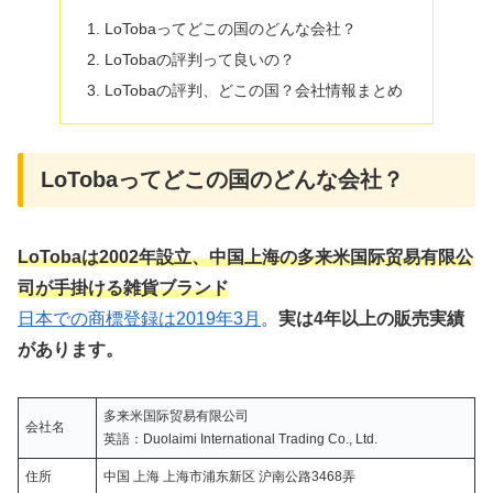
LoTobaってどこの国のどんな会社？
LoTobaの評判って良いの？
LoTobaの評判、どこの国？会社情報まとめ
LoTobaってどこの国のどんな会社？
LoTobaは2002年設立、中国上海の多来米国际贸易有限公
司が手掛ける雑貨ブランド
日本での商標登録は2019年3月
。
実は4年以上の販売実績
があります。
多来米国际贸易有限公司
会社名
英語：Duolaimi International Trading Co., Ltd.
住所
中国 上海 上海市浦东新区 沪南公路3468弄