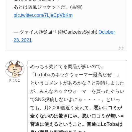
あとは防風ジャケットだ。(高額)
pic.twitter.com/7LjeCpVbKm
— ツァイス@🌸◢⁴⁶ (@CarlzeissSylph)
October
23, 2021
めっちゃ売れてる商品が多いので、
「LoTobaのネックウォーマー最高だぜ！」
きにねこ
というコメントがあるかな？と期待しました
が、みんなネックウォーマーを買ったぐらい
でSNS投稿しないよにゃ・・・・。といっ
ても、月2,000個近く売れて、
悪い口コミが
全くないのは驚きにゃ。悪い口コミが無い＝
普通に使えるということ。普通にLoTobaは