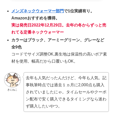
メンズネックウォーマー部門
で1位実績有り。
Amazonおすすめを獲得。
実は発売日2022年12月29日。去年の冬からずっと売
れてる定番ネックウォーマー
カラーはブラック、アーミーグリーン、グレーなど
全9色
コードでサイズ調整OK,裏生地は保温性の高いボア素
材を使用。幅高だから口覆いもOK。
去年も人気だったんだけど、今年も人気。記
事執筆時点では過去１ヵ月に2,000点も購入
きにねこ
されていましたにゃ。タイムセールやクーポ
ン配布で安く購入できるタイミングなら迷わ
ず購入したいやつ。