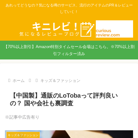
あれってどうなの？気になる噂のサービス、流行のアイテムのPR＆レビュー
していく！
【70%以上割引】Amazon特別タイムセール会場はこちら。※70%以上割
引フィルター済み
ホーム
キッズ＆ファッション
【中国製】通販のLoTobaって評判良い
の？ 国や会社も裏調査
※記事中広告有り
キッズ＆ファッション