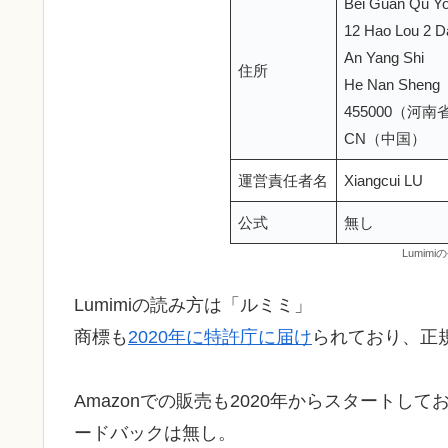
Bei Guan Qu Yo
12 Hao Lou 2 D
An Yang Shi
住所
He Nan Sheng
455000（河
CN（中国）
運営責任者名
Xiangcui LU
公式
無し
Lumim
Lumimiの読み方は「ルミミ」
商標も
2020年に特許庁に届け
られており、正
Amazonでの販売も2020年からスタートして
ードバックは無し。