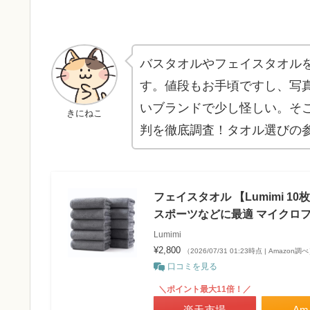
バスタオルやフェイスタオルを
す。値段もお手頃ですし、写
いブランドで少し怪しい。そこ
きにねこ
判を徹底調査！タオル選びの
フェイスタオル 【Lumimi 10
スポーツなどに最適 マイクロフ
Lumimi
¥2,800
（2026/07/31 01:23時点 | Amazon調
口コミを見る
＼ポイント最大11倍！／
楽天市場
Am