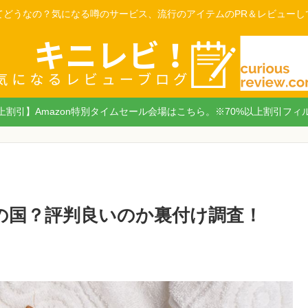
てどうなの？気になる噂のサービス、流行のアイテムのPR＆レビューし
以上割引】Amazon特別タイムセール会場はこちら。※70%以上割引フィ
この国？評判良いのか裏付け調査！