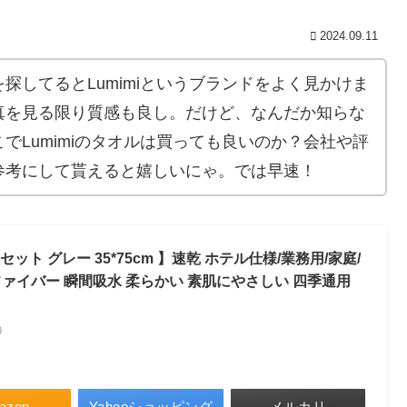
2024.09.11
探してるとLumimiというブランドをよく見かけま
真を見る限り質感も良し。だけど、なんだか知らな
でLumimiのタオルは買っても良いのか？会社や評
参考にして貰えると嬉しいにゃ。では早速！
枚セット グレー 35*75cm 】速乾 ホテル仕様/業務用/家庭/
ァイバー 瞬間吸水 柔らかい 素肌にやさしい 四季通用
べ）
azon
Yahooショッピング
メルカリ