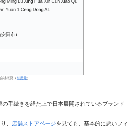
ng Ming Lu Xing Hua Xin Cun Xiao Qu
an Yuan 1 Ceng Dong A1
南省安阳市）
iの会社概要（
引用元
）
規の手続きを経た上で日本展開されているブランド
おり、
店舗ストアページ
を見ても、基本的に悪いフィ