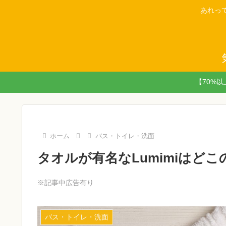
あれっ
【70%
ホーム
バス・トイレ・洗面
タオルが有名なLumimiはど
※記事中広告有り
バス・トイレ・洗面