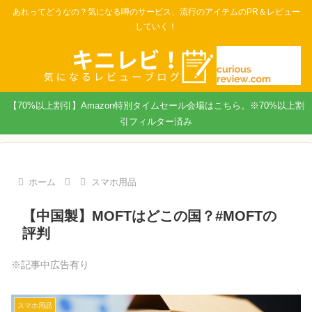
あれってどうなの？気になる噂のサービス、流行のアイテムのPR＆レビュー
していく！
【70%以上割引】Amazon特別タイムセール会場はこちら。※70%以上割
引フィルター済み
ホーム
スマホ用品
【中国製】MOFTはどこの国？#MOFTの
評判
※記事中広告有り
スマホ用品