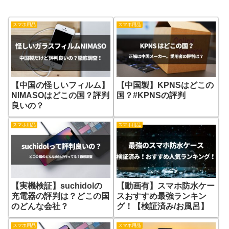
スマホ用品
スマホ用品
【中国の怪しいフィルム】
【中国製】KPNSはどこの
NIMASOはどこの国？評判
国？#KPNSの評判
良いの？
スマホ用品
スマホ用品
【実機検証】suchidolの
【動画有】スマホ防水ケー
充電器の評判は？どこの国
スおすすめ最強ランキン
のどんな会社？
グ！【検証済み/お風呂】
スマホ用品
スマホ用品