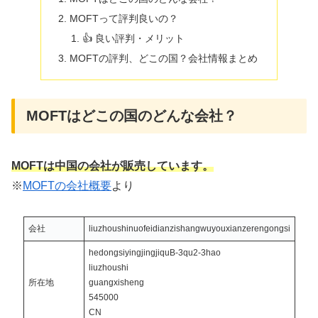
MOFTって評判良いの？
👍 良い評判・メリット
MOFTの評判、どこの国？会社情報まとめ
MOFTはどこの国のどんな会社？
MOFTは中国の会社が販売しています。
※
MOFTの会社概要
より
会社
liuzhoushinuofeidianzishangwuyouxianzerengongsi
hedongsiyingjingjiquB-3qu2-3hao
liuzhoushi
所在地
guangxisheng
545000
CN