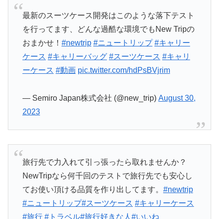
最新のスーツケース開発はこのような落下テスト
を行ってます、どんな過酷な環境でもNew Tripの
おまかせ！
#newtrip
#ニュートリップ
#キャリー
ケース
#キャリーバッグ
#スーツケース
#キャリ
ーケース
#動画
pic.twitter.com/hdPsBVjrim
— Semiro Japan株式会社 (@new_trip)
August 30,
2023
旅行先で力入れて引っ張ったら取れませんか？
NewTripなら何千回のテストで旅行先でも安心し
てお使い頂ける品質を作り出してます。
#newtrip
#ニュートリップ
#スーツケース
#キャリーケース
#旅行
#トラベル
#旅行好きな人
#いいね