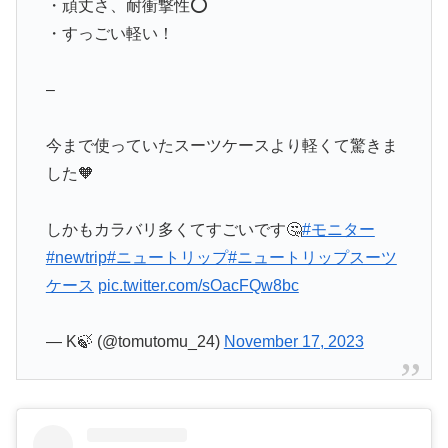
・頑丈さ、耐衝撃性⭕️
・すっごい軽い！
–
今まで使っていたスーツケースより軽くて驚きま
した🧡
しかもカラバリ多くてすごいです🤔
#モニター
#newtrip
#ニュートリップ
#ニュートリップスーツ
ケース
pic.twitter.com/sOacFQw8bc
— K🍃 (@tomutomu_24)
November 17, 2023