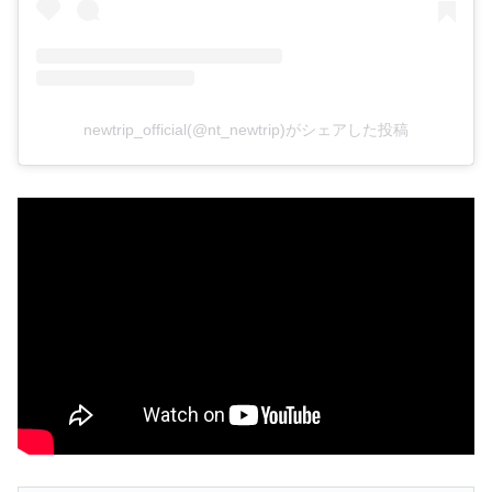
newtrip_official(@nt_newtrip)がシェアした投稿