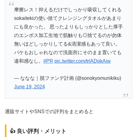
摩擦レス！抑えるだけでしっかり吸収してくれる
sokaitekiの使い捨てクレンジングタオルがあまり
にも良かった。 思ったよりもしっかりとした厚手
のエンボス加工生地で肌触りも◎捨てるのが勿体
無いほどしっかりしてる&清潔感もあって良い。
パケもおしゃれなので洗面所にそのまま置いても
違和感なし。
#PR
pic.twitter.com/trIADpkAiw
— ななな｜脱ファンデ計画 (@sonokyomunikiku)
June 19, 2024
通販サイトやSNSでの評判をまとめると
👍 良い評判・メリット