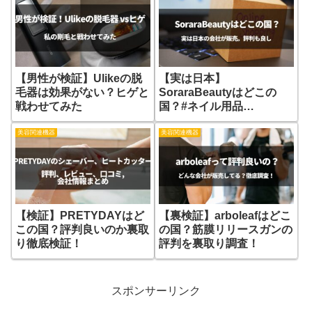
【男性が検証】Ulikeの脱
【実は日本】
毛器は効果がない？ヒゲと
SoraraBeautyはどこの
戦わせてみた
国？#ネイル用品
SoraraBeautyの評判
美容関連機器
美容関連機器
【検証】PRETYDAYはど
【裏検証】arboleafはどこ
この国？評判良いのか裏取
の国？筋膜リリースガンの
り徹底検証！
評判を裏取り調査！
スポンサーリンク