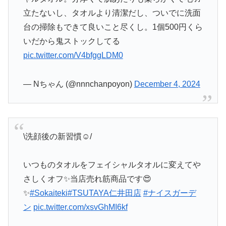
立たないし、タオルより清潔だし、ついでに洗面
台の掃除もできて良いこと尽くし。1個500円くら
いだから鬼ストックしてる
pic.twitter.com/V4bfggLDM0
— Nちゃん (@nnnchanpoyon)
December 4, 2024
\洗顔後の新習慣☺️/
いつものタオルをフェイシャルタオルに変えてや
さしくオフ✨当店売れ筋商品です😍
✨
#Sokaiteki
#TSUTAYA仁井田店
#ナイスガーデ
ン
pic.twitter.com/xsvGhMI6kf