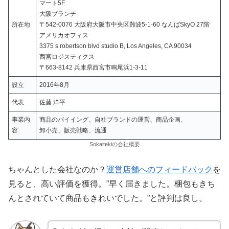
マート5F
大阪ブランチ
所在地
〒542-0076 大阪府大阪市中央区難波5-1-60 なんばSkyO 27階
アメリカオフィス
3375 s robertson blvd studio B, Los Angeles, CA 90034
西宮ロジスティクス
〒663-8142 兵庫県西宮市鳴尾浜1-3-11
設立
2016年8月
代表
佐藤 洋平
事業内
商品のバイイング、自社ブランドの運営、商品企画、
容
卸小売、販売戦略、流通
Sokaitekiの会社概要
ちゃんとした会社なのか？
運営店舗へのフィードバック
を
見ると、高い評価を獲得。”早く届きました。梱包もきち
んとされていて商品もきれいでした。”と評判は良し。