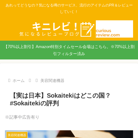
あれってどうなの？気になる噂のサービス、流行のアイテムのPR＆レビュー
していく！
【70%以上割引】Amazon特別タイムセール会場はこちら。※70%以上割
引フィルター済み
ホーム
美容関連機器
【実は日本】Sokaitekiはどこの国？
#Sokaitekiの評判
※記事中広告有り
美容関連機器