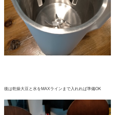
後は乾燥大豆と水をMAXラインまで入れれば準備OK