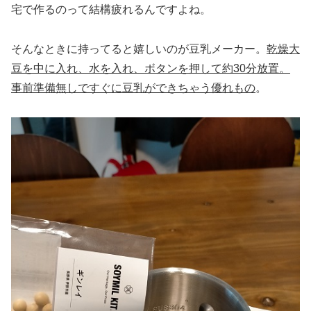
宅で作るのって結構疲れるんですよね。
そんなときに持ってると嬉しいのが豆乳メーカー。
乾燥大
豆を中に入れ、水を入れ、ボタンを押して約30分放置。
事前準備無しですぐに豆乳ができちゃう優れもの
。