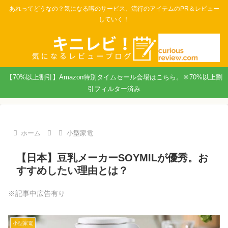
あれってどうなの？気になる噂のサービス、流行のアイテムのPR＆レビュー
していく！
【70%以上割引】Amazon特別タイムセール会場はこちら。※70%以上割
引フィルター済み
ホーム
小型家電
【日本】豆乳メーカーSOYMILが優秀。お
すすめしたい理由とは？
※記事中広告有り
小型家電