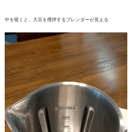
中を覗くと、大豆を攪拌するブレンダーが見える