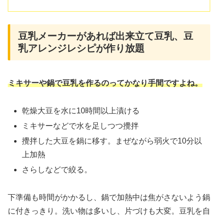
豆乳メーカーがあれば出来立て豆乳、豆
乳アレンジレシピが作り放題
ミキサーや鍋で豆乳を作るのってかなり手間ですよね。
乾燥大豆を水に10時間以上漬ける
ミキサーなどで水を足しつつ攪拌
攪拌した大豆を鍋に移す。まぜながら弱火で10分以
上加熱
さらしなどで絞る。
下準備も時間がかかるし、鍋で加熱中は焦がさないよう鍋
に付きっきり。洗い物は多いし、片づけも大変。豆乳を自