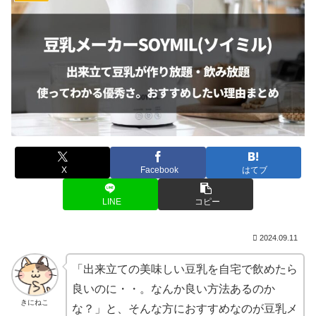
X
Facebook
はてブ
LINE
コピー
2024.09.11
「出来立ての美味しい豆乳を自宅で飲めたら
良いのに・・。なんか良い方法あるのか
きにねこ
な？」と、そんな方におすすめなのが豆乳メ