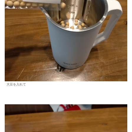
大豆を入れて