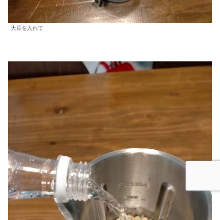
大豆を入れて