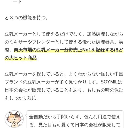
ード
と３つの機能を持つ。
豆乳メーカーとして使えるだけでなく、加熱調理しながら
のミキサーやブレンダーとして使える優れた調理器具。実
際、
楽天市場の豆乳メーカー分野売上No1を記録するほど
の大ヒット商品
。
豆乳メーカーを探していると、よくわからない怪しい中国
ブランドの豆乳メーカーが多く見つかります。SOYMILは
日本の会社が販売していることもあり、もしもの時の保証
もしっかり対応。
全自動だから手間いらず、色んな用途で使え
る。見た目も可愛くて日本の会社が販売して