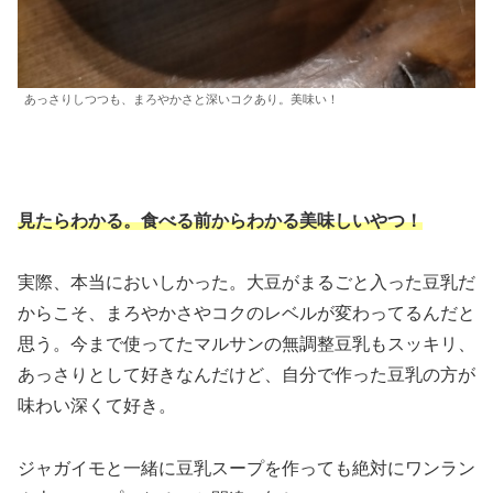
あっさりしつつも、まろやかさと深いコクあり。美味い！
見たらわかる。食べる前からわかる美味しいやつ！
実際、本当においしかった。大豆がまるごと入った豆乳だ
からこそ、まろやかさやコクのレベルが変わってるんだと
思う。今まで使ってたマルサンの無調整豆乳もスッキリ、
あっさりとして好きなんだけど、自分で作った豆乳の方が
味わい深くて好き。
ジャガイモと一緒に豆乳スープを作っても絶対にワンラン