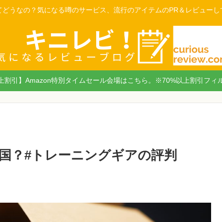
てどうなの？気になる噂のサービス、流行のアイテムのPR＆レビューし
以上割引】Amazon特別タイムセール会場はこちら。※70%以上割引フィ
の国？#トレーニングギアの評判