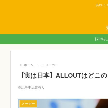
あれっ
【70%
ホーム
メーカー
【実は日本】ALLOUTはどこ
※記事中広告有り
メーカー