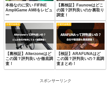
本格なのに安い FIFINE
【裏検証】Faunowはどこ
AmpliGame AM8をレビュ
の国？評判良いのか裏取り
ー
調査！
音響関連機器
音響関連機器
【裏検証】Alterzoneはど
【検証】ARAFUNAはど
この国？評判良いか徹底調
この国？評判良いの？底調
査！
査まとめ！
スポンサーリンク