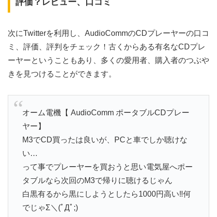
評価？レビュー、口コミ
次にTwitterを利用し、AudioCommのCDプレーヤーの口コ
ミ、評価、評判をチェック！古くからある有名なCDプレ
ーヤーということもあり、多くの愛用者、購入者のつぶや
きを見つけることができます。
オーム電機【 AudioComm ポータブルCDプレー
ヤー】
M3でCD買ったは良いが、PCと車でしか聴けな
い…
って事でプレーヤーを買おうと思い電気屋へポー
タブルなら次回のM3で帰りに聴けるじゃん
白黒有るから黒にしようとしたら1000円高い‼️何
でじゃΣ＼(ﾟДﾟ;)