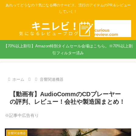
あれってどうなの？気になる噂のサービス、流行のアイテムのPR＆レビュー
していく！
【70%以上割引】Amazon特別タイムセール会場はこちら。※70%以上割
引フィルター済み
ホーム
音響関連機器
【動画有】AudioCommのCDプレーヤー
の評判、レビュー！会社や製造国まとめ！
※記事中広告有り
音響関連機器