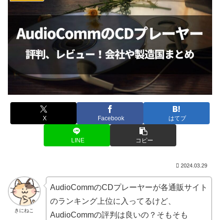
X
Facebook
はてブ
LINE
コピー
2024.03.29
AudioCommのCDプレーヤーが各通販サイト
のランキング上位に入ってるけど、
きにねこ
AudioCommの評判は良いの？そもそも