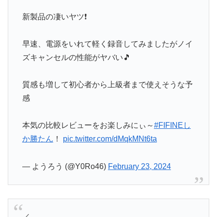
新製品の凄いヤツ❗
早速、電源をいれて軽く録音してみましたがノイ
ズキャンセルの性能がヤバい🎵
質感も増して初心者から上級者まで使えそうな予
感
本気の比較レビューをお楽しみにぃ～
#FIFINEし
か勝たん
！
pic.twitter.com/dMqkMNt6ta
— ようろう (@Y0Ro46)
February 23, 2024
／