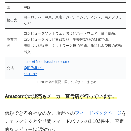
国
中国
ヨーロッパ、中東、東南アジア、ロシア、インド、南アフリカ
輸出先
など
コンピュータソフトウェアおよびハードウェア、電子部品、
事業内
コンピュータおよび周辺製品、半導体製品の研究開発、
容
設計および販売、ネットワーク技術開発、商品および技術の輸
出入
https://fifinemicrophone.com/
公式
X(旧Twitter）
Youtube
FIFINEの会社概要、国、公式サイトまとめ
Amazonでの販売もメーカー直営店が行っています。
信頼できる会社なのか、店舗への
フィードバックページ
を
チェックすると全期間フィードバックの1,103件中、否定
的なレビューは1%のみ。