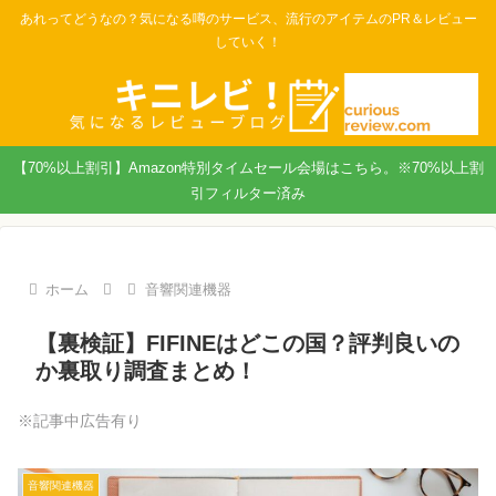
あれってどうなの？気になる噂のサービス、流行のアイテムのPR＆レビュー
していく！
【70%以上割引】Amazon特別タイムセール会場はこちら。※70%以上割
引フィルター済み
ホーム
音響関連機器
【裏検証】FIFINEはどこの国？評判良いの
か裏取り調査まとめ！
※記事中広告有り
音響関連機器