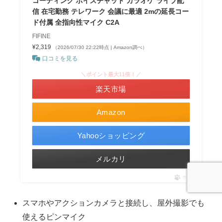
コーディング ボイズチャット カラオケ ライブ配
信 在宅勤務 テレワーク 会議に最適 2mの延長コー
ド付属 全指向性マイク C2A
FIFINE
¥2,319
（2026/07/30 22:22時点 | Amazon調べ）
口コミを見る
＼ポイント最大11倍！／
楽天市場
Amazon
Yahooショッピング
メルカリ
ポチップ
スマホやアクションカメラと接続し、屋外撮影でも
使えるピンマイク