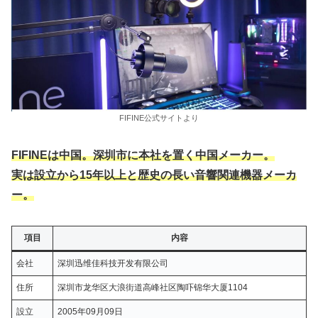
FIFINE公式サイトより
FIFINEは中国。深圳市に本社を置く中国メーカー。
実は設立から15年以上と歴史の長い音響関連機器メーカ
ー。
項目
内容
会社
深圳迅维佳科技开发有限公司
住所
深圳市龙华区大浪街道高峰社区陶吓锦华大厦1104
設立
2005年09月09日