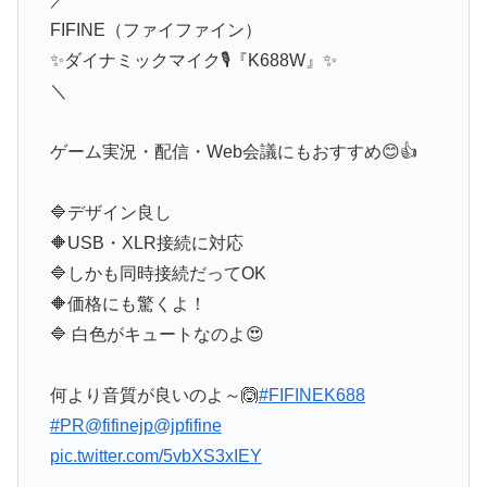
FIFINE（ファイファイン）
✨ダイナミックマイク🎙️『K688W』✨
＼
ゲーム実況・配信・Web会議にもおすすめ😊👍
🔷デザイン良し
🔶USB・XLR接続に対応
🔷しかも同時接続だってOK
🔶価格にも驚くよ！
🔷 白色がキュートなのよ😍
何より音質が良いのよ～🙆
#FIFINEK688
#PR
@fifinejp
@jpfifine
pic.twitter.com/5vbXS3xIEY