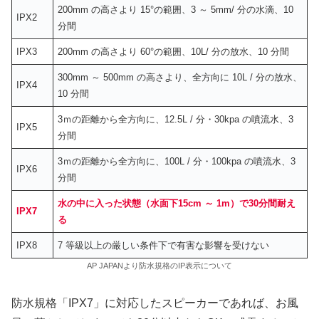
200mm の高さより 15°の範囲、3 ～ 5mm/ 分の水滴、10
IPX2
分間
IPX3
200mm の高さより 60°の範囲、10L/ 分の放水、10 分間
300mm ～ 500mm の高さより、全方向に 10L / 分の放水、
IPX4
10 分間
3ｍの距離から全方向に、12.5L / 分・30kpa の噴流水、3
IPX5
分間
3ｍの距離から全方向に、100L / 分・100kpa の噴流水、3
IPX6
分間
水の中に入った状態（水面下15cm ～ 1m）で30分間耐え
IPX7
る
IPX8
7 等級以上の厳しい条件下で有害な影響を受けない
AP JAPANより防水規格のIP表示について
防水規格「IPX7」に対応したスピーカーであれば、お風