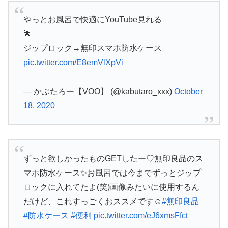
やっとお風呂で快適にYouTube見れる
🌟
ジップロック→無印スマホ防水ケース
pic.twitter.com/E8emVlXpVi
— かぶたろー【VOO】 (@kabutaro_xxx)
October
18, 2020
ずっと欲しかったものGETしたー♡無印良品のス
マホ防水ケース✨お風呂では今までずっとジップ
ロックに入れてたよ(笑)画像みたいに使用するん
だけど、これすっごくおススメです☺️
#無印良品
#防水ケース
#便利
pic.twitter.com/eJ6xmsFfct