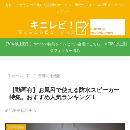
あれってどうなの？気になる噂のサービス、流行のアイテムのPR＆レビュー
していく！
【70%以上割引】Amazon特別タイムセール会場はこちら。※70%以上割
引フィルター済み
ホーム
音響関連機器
【動画有】お風呂で使える防水スピーカー
特集。おすすめ人気ランキング！
※記事中広告有り
音響関連機器