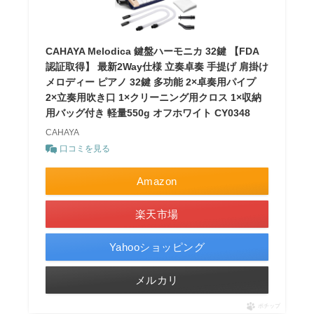
CAHAYA Melodica 鍵盤ハーモニカ 32鍵 【FDA
認証取得】 最新2Way仕様 立奏卓奏 手提げ 肩掛け
メロディー ピアノ 32鍵 多功能 2×卓奏用パイプ
2×立奏用吹き口 1×クリーニング用クロス 1×収納
用バッグ付き 軽量550g オフホワイト CY0348
CAHAYA
口コミを見る
Amazon
楽天市場
Yahooショッピング
メルカリ
ポチップ