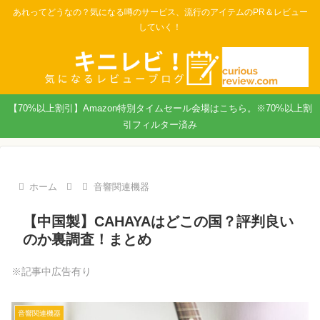
あれってどうなの？気になる噂のサービス、流行のアイテムのPR＆レビュー
していく！
【70%以上割引】Amazon特別タイムセール会場はこちら。※70%以上割
引フィルター済み
ホーム
音響関連機器
【中国製】CAHAYAはどこの国？評判良い
のか裏調査！まとめ
※記事中広告有り
音響関連機器