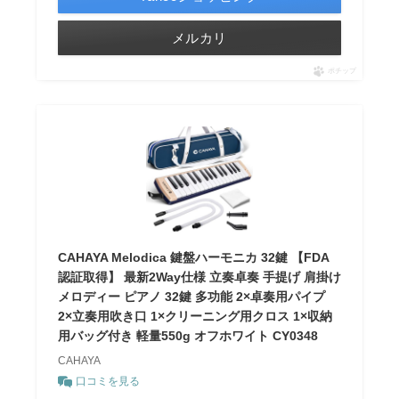
メルカリ
ポチップ
CAHAYA Melodica 鍵盤ハーモニカ 32鍵 【FDA
認証取得】 最新2Way仕様 立奏卓奏 手提げ 肩掛け
メロディー ピアノ 32鍵 多功能 2×卓奏用パイプ
2×立奏用吹き口 1×クリーニング用クロス 1×収納
用バッグ付き 軽量550g オフホワイト CY0348
CAHAYA
口コミを見る