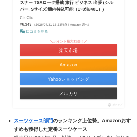
スナー TSAローク搭載 旅行 ビジネス 出張 (シル
バー, Sサイズ/機内持込可能（1~3泊/40L）)
ClioClio
¥6,343
（2026/07/31 18:23時点 | Amazon調べ）
口コミを見る
＼ポイント最大11倍！／
楽天市場
Amazon
Yahooショッピング
メルカリ
ポチップ
スーツケース部門
のランキング上位勢。Amazonおす
すめも獲得した定番スーツケース