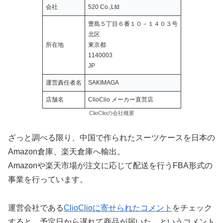
会社
520 Co.,Ltd
豊島５丁目６番１０－１４０３号
北区
所在地
東京都
1140003
JP
運営責任者名
SAKIMAGA
店舗名
ClioClio メーカー直営店
ClioClioの会社概要
ざっと調べる限り、中国で作られたスーツケースを日本の
Amazon倉庫、楽天倉庫へ輸出。
Amazonや楽天市場が注文に応じて配送を行うFBA形式の
事業を行っています。
運営会社である
ClioClioに寄せられたコメント
をチェック
すると、予定日から遅れて商品が届いた。というコメント