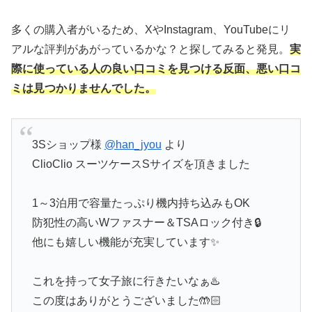
多くの購入者がいるため、XやInstagram、YouTubeにリ
アルな評判があがっているかな？と探してみると発見。
実
際に使っている人の良い口コミを見つける反面、悪い口コ
ミは見つかりませんでした。
3Sショップ様
@han_jyou
より
ClioClio スーツケースSサイズを頂きました
1～3泊用で容量たっぷり機内持ち込みもOK
防犯性の高いWファスナー＆TSAロック付き️🔒
他にも嬉しい機能が充実しています✨️
これを持って女子旅に行きたいなぁ♨️
この度はありがとうございました🤲🏻