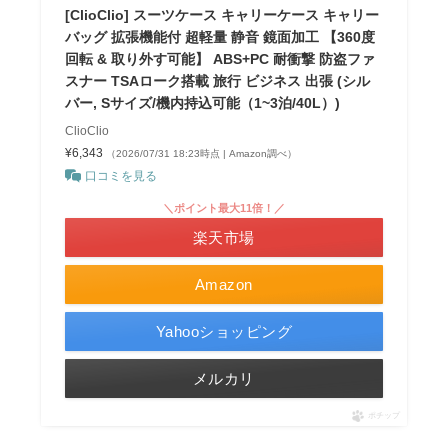
[ClioClio] スーツケース キャリーケース キャリー
バッグ 拡張機能付 超軽量 静音 鏡面加工 【360度
回転 & 取り外す可能】 ABS+PC 耐衝撃 防盗ファ
スナー TSAローク搭載 旅行 ビジネス 出張 (シル
バー, Sサイズ/機内持込可能（1~3泊/40L）)
ClioClio
¥6,343
（2026/07/31 18:23時点 | Amazon調べ）
口コミを見る
＼ポイント最大11倍！／
楽天市場
Amazon
Yahooショッピング
メルカリ
ポチップ