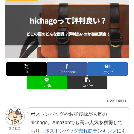
X
Facebook
はてブ
LINE
コピー
2024.09.11
ボストンバッグやお昼寝枕が人気の
hichago。Amazonでも高い人気を獲得して
きにねこ
おり、
ボストンバッグ売れ筋ランキング
にも