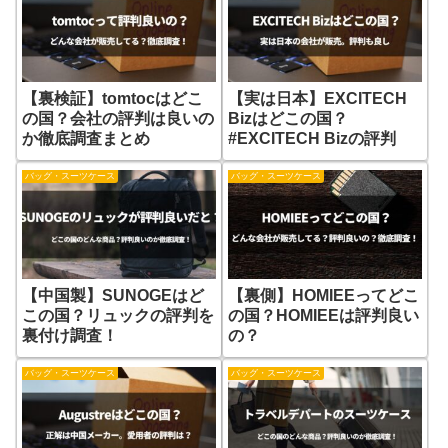
【裏検証】tomtocはどこ
【実は日本】EXCITECH
の国？会社の評判は良いの
Bizはどこの国？
か徹底調査まとめ
#EXCITECH Bizの評判
バッグ・スーツケース
バッグ・スーツケース
【中国製】SUNOGEはど
【裏側】HOMIEEってどこ
この国？リュックの評判を
の国？HOMIEEは評判良い
裏付け調査！
の？
バッグ・スーツケース
バッグ・スーツケース