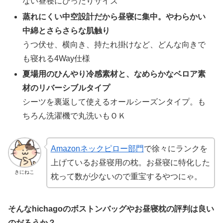
ない昼寝にぴったりサイズ
蒸れにくい中空設計だから昼寝に集中。やわらかい
中綿とさらさらな肌触り
うつ伏せ、横向き、持たれ掛けなど、どんな向きで
も寝れる4Way仕様
夏場用のひんやり冷感素材と、なめらかなベロア素
材のリバーシブルタイプ
シーツを裏返して使えるオールシーズンタイプ。も
ちろん洗濯機で丸洗いもＯＫ
Amazonネックピロー部門
で徐々にランクを
上げているお昼寝用の枕。お昼寝に特化した
きにねこ
枕って数が少ないので重宝するやつにゃ。
そんなhichagoのボストンバッグやお昼寝枕の評判は良い
のだろうか？