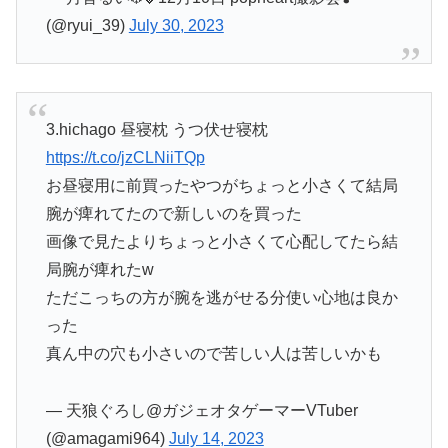
(@ryui_39)
July 30, 2023
3.hichago 昼寝枕 うつ伏せ寝枕
https://t.co/jzCLNiiTQp
お昼寝用に前買ったやつがちょっと小さくて結局
腕が痺れてたので新しいのを買った
画像で見たよりちょっと小さくて心配してたら結
局腕が痺れたw
ただこっちの方が腕を逃がせる分使い心地は良か
った
真ん中の穴も小さいので苦しい人は苦しいかも
— 天狼ぐろし@ガジェオタゲーマーVTuber
(@amagami964)
July 14, 2023