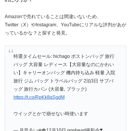
Amazonで売れていることは間違いないため、
Twitter（X）やInstagram、YouTubeにリアルな評判があが
っているかな？と探すと発見。
特選タイムセール: hichago ボストンバッグ 旅行
バッグ 大容量 レディース【大容量なのにかわい
い】キャリーオンバッグ 機内持ち込み 軽量 入院
旅行 ジム バッグ トラベルバッグ 2泊3日 サブバ
ッグ 旅行カバン (大容量, ブラック)
https://t.co/RpKk8qSgdM
ウイッグとかで崩せない時使います
— 月音るい❄️🍓12月10日 popheart撮影会❣️