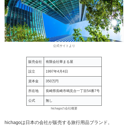
公式サイトより
販売会社
有限会社華まる屋
設立
1997年4月4日
資本金
350万円
所在地
長崎県長崎市鳴見台一丁目54番7号
公式
無し
hichagoの会社概要
hichagoは日本の会社が販売する旅行用品ブランド。