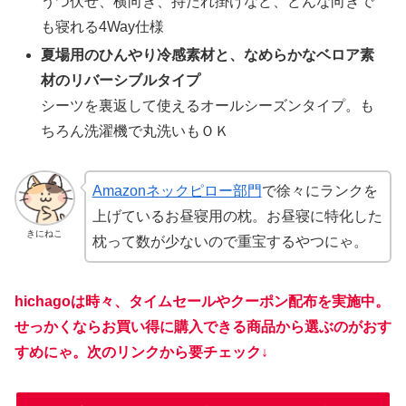
うつ伏せ、横向き、持たれ掛けなど、どんな向きで
も寝れる4Way仕様
夏場用のひんやり冷感素材と、なめらかなベロア素
材のリバーシブルタイプ
シーツを裏返して使えるオールシーズンタイプ。も
ちろん洗濯機で丸洗いもＯＫ
Amazonネックピロー部門
で徐々にランクを
上げているお昼寝用の枕。お昼寝に特化した
きにねこ
枕って数が少ないので重宝するやつにゃ。
hichagoは時々、タイムセールやクーポン配布を実施中。
せっかくならお買い得に購入できる商品から選ぶのがおす
すめにゃ。次のリンクから要チェック↓