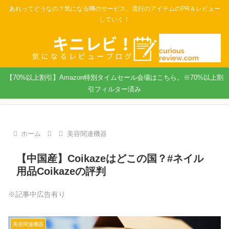
あれってどうなの？気になる噂のサービス、流行のアイテムのPR＆レビュー
していく！
【70%以上割引】Amazon特別タイムセール会場はこちら。※70%以上割
引フィルター済み
ホーム
美容関連機器
【中国産】Coikazeはどこの国？#ネイル
用品Coikazeの評判
※記事中広告有り
美容関連機器