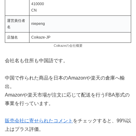
410000
CN
運営責任者
niepeng
名
店舗名
Coikaze-JP
Coikazeの会社概要
会社名も住所も中国語です。
中国で作られた商品を日本のAmazonや楽天の倉庫へ輸
出。
Amazonや楽天市場が注文に応じて配送を行うFBA形式の
事業を行っています。
販売会社に寄せられたコメント
をチェックすると、99%以
上はプラス評価。