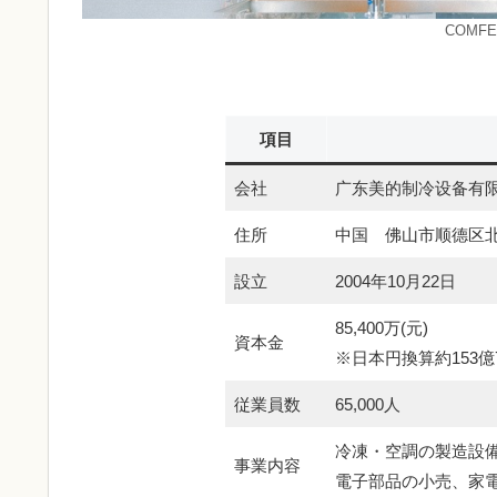
COMF
項目
会社
广东美的制冷设备有
住所
中国 佛山市顺德区
設立
2004年10月22日
85,400万(元)
資本金
※日本円換算約153億7
従業員数
65,000人
冷凍・空調の製造設
事業内容
電子部品の小売、家