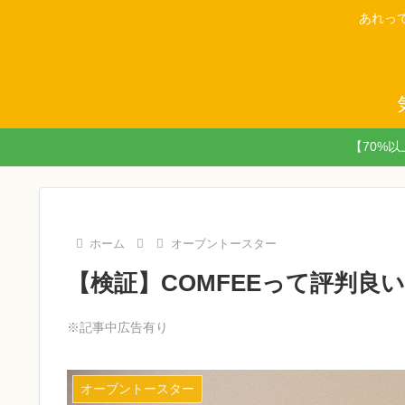
あれっ
【70%
ホーム
オーブントースター
【検証】COMFEEって評判良
※記事中広告有り
オーブントースター