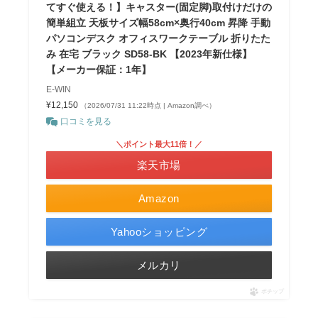
てすぐ使える！】キャスター(固定脚)取付けだけの
簡単組立 天板サイズ幅58cm×奥行40cm 昇降 手動
パソコンデスク オフィスワークテーブル 折りたた
み 在宅 ブラック SD58-BK 【2023年新仕様】
【メーカー保証：1年】
E-WIN
¥12,150
（2026/07/31 11:22時点 | Amazon調べ）
口コミを見る
＼ポイント最大11倍！／
楽天市場
Amazon
Yahooショッピング
メルカリ
ポチップ