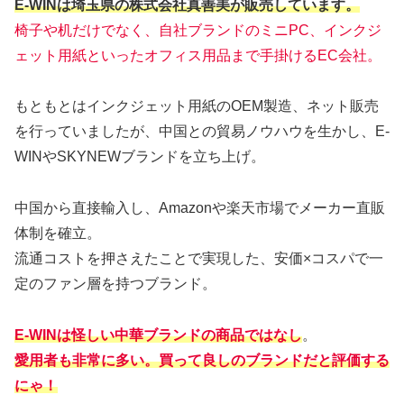
E-WINは埼玉県の株式会社真善美が販売しています。
椅子や机だけでなく、自社ブランドのミニPC、インクジ
ェット用紙といったオフィス用品まで手掛けるEC会社。
もともとはインクジェット用紙のOEM製造、ネット販売
を行っていましたが、中国との貿易ノウハウを生かし、E-
WINやSKYNEWブランドを立ち上げ。
中国から直接輸入し、Amazonや楽天市場でメーカー直販
体制を確立。
流通コストを押さえたことで実現した、安価×コスパで一
定のファン層を持つブランド。
E-WINは
怪しい中華ブランドの商品ではなし
。
愛用者も非常に多い。買って良しのブランドだと評価する
にゃ！