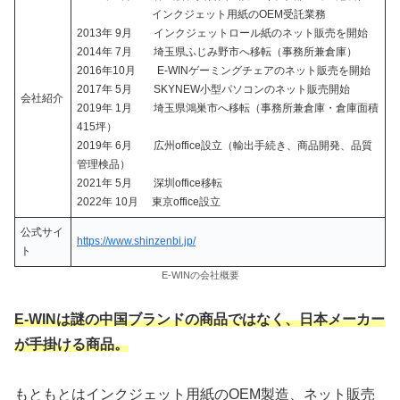
インクジェット用紙のOEM受託業務
2013年 9月 インクジェットロール紙のネット販売を開始
2014年 7月 埼玉県ふじみ野市へ移転（事務所兼倉庫）
2016年10月 E-WINゲーミングチェアのネット販売を開始
2017年 5月 SKYNEW小型パソコンのネット販売開始
会社紹介
2019年 1月 埼玉県鴻巣市へ移転（事務所兼倉庫・倉庫面積
415坪）
2019年 6月 広州office設立（輸出手続き、商品開発、品質
管理検品）
2021年 5月 深圳office移転
2022年 10月 東京office設立
公式サイ
https://www.shinzenbi.jp/
ト
E-WINの会社概要
E-WINは謎の中国ブランドの商品ではなく、日本メーカー
が手掛ける商品。
もともとはインクジェット用紙のOEM製造、ネット販売