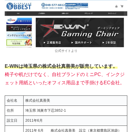
公式サイトより
E-WINは埼玉県の株式会社真善美が販売しています。
椅子や机だけでなく、自社ブランドのミニPC、インクジ
ェット用紙といったオフィス用品まで手掛けるEC会社。
会社名
株式会社真善美
住所
埼玉県 鴻巣市下忍3852-1
設立日
2011年6月
2011年 6月 株式会社真善美 設立（東京都豊島区池袋）