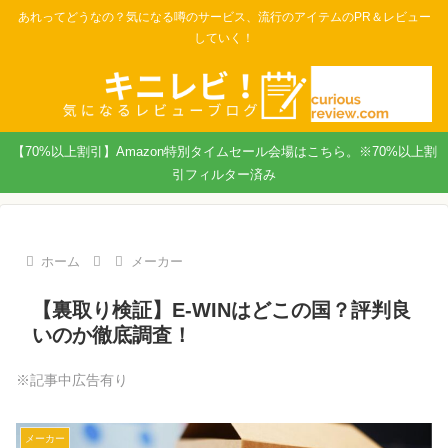
あれってどうなの？気になる噂のサービス、流行のアイテムのPR＆レビュー
していく！
【70%以上割引】Amazon特別タイムセール会場はこちら。※70%以上割
引フィルター済み
ホーム
メーカー
【裏取り検証】E-WINはどこの国？評判良
いのか徹底調査！
※記事中広告有り
メーカー