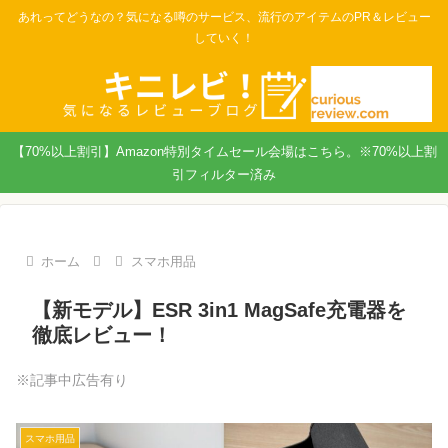
あれってどうなの？気になる噂のサービス、流行のアイテムのPR＆レビュー
していく！
【70%以上割引】Amazon特別タイムセール会場はこちら。※70%以上割
引フィルター済み
ホーム
スマホ用品
【新モデル】ESR 3in1 MagSafe充電器を
徹底レビュー！
※記事中広告有り
スマホ用品