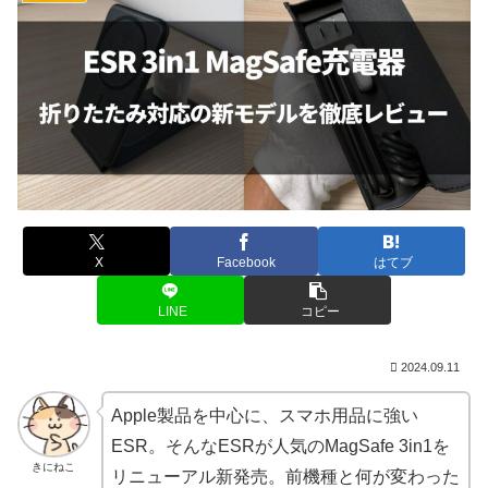
X
Facebook
はてブ
LINE
コピー
2024.09.11
Apple製品を中心に、スマホ用品に強い
ESR。そんなESRが人気のMagSafe 3in1を
きにねこ
リニューアル新発売。前機種と何が変わった