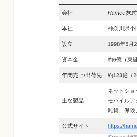
会社
Hamee株
本社
神奈川県小田原
設立
1998年5月
資本金
約6億（東証
年間売上/出荷先
約123億（
ネットショ
主な製品
モバイルア
雑貨、保険
公式サイト
https://hame