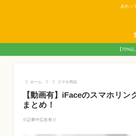
あれっ
【70%
ホーム
スマホ用品
【動画有】iFaceのスマホリ
まとめ！
※記事中広告有り