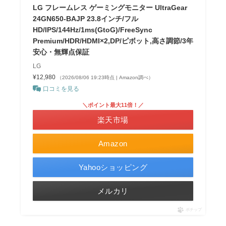
LG フレームレス ゲーミングモニター UltraGear
24GN650-BAJP 23.8インチ/フル
HD/IPS/144Hz/1ms(GtoG)/FreeSync
Premium/HDR/HDMI×2,DP/ピボット,高さ調節/3年
安心・無輝点保証
LG
¥12,980
（2026/08/06 19:23時点 | Amazon調べ）
口コミを見る
＼ポイント最大11倍！／
楽天市場
Amazon
Yahooショッピング
メルカリ
ポチップ