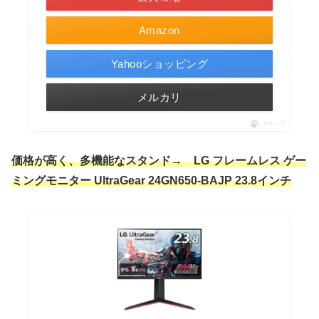
Amazon
Yahooショッピング
メルカリ
ポチップ
価格が高く、多機能なスタンド→
LG フレームレス ゲー
ミングモニター UltraGear 24GN650-BAJP 23.8インチ