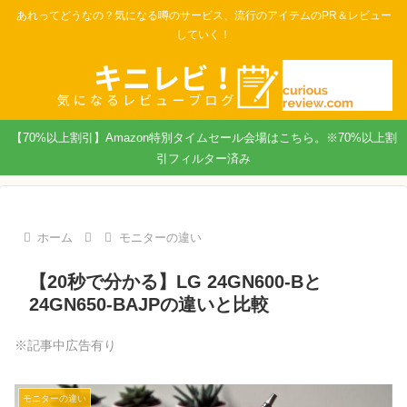
あれってどうなの？気になる噂のサービス、流行のアイテムのPR＆レビュー
していく！
【70%以上割引】Amazon特別タイムセール会場はこちら。※70%以上割
引フィルター済み
ホーム
モニターの違い
【20秒で分かる】LG 24GN600-Bと
24GN650-BAJPの違いと比較
※記事中広告有り
モニターの違い