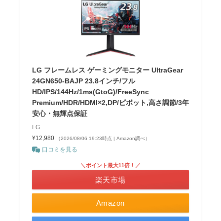
LG フレームレス ゲーミングモニター UltraGear
24GN650-BAJP 23.8インチ/フル
HD/IPS/144Hz/1ms(GtoG)/FreeSync
Premium/HDR/HDMI×2,DP/ピボット,高さ調節/3年
安心・無輝点保証
LG
¥12,980
（2026/08/06 19:23時点 | Amazon調べ）
口コミを見る
＼ポイント最大11倍！／
楽天市場
Amazon