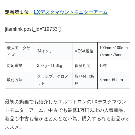
定番第１位
LXデスクマウントモニターアーム
[itemlink post_id="19733"]
最大モニタサ
100mm×100mm
34インチ
VESA規格
イズ
75mm×75mm
対応重量
3.2kg～11.3kg
保証期間
10年
クランプ、グロメ
取り付け板
取付方法
8mm～60mm
ット
厚
最初の動画でも紹介したエルゴトロンのLXデスクマウン
トモニターアーム。中古でも最低1万円以上の人気商品。
新品も中古も差がほとんどない為、購入するなら新品がオ
ススメ。