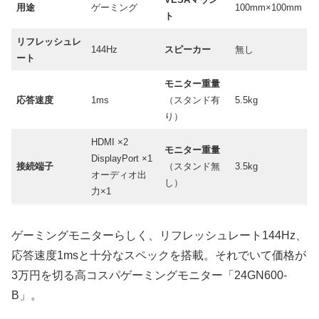
用途
ゲーミング
100mm×100mm
ト
リフレッシュレ
144Hz
スピーカー
無し
ート
モニター重量
応答速度
1ms
（スタンド有
5.5kg
り）
HDMI ×2
モニター重量
DisplayPort ×1
接続端子
（スタンド無
3.5kg
オーディオ出
し）
力×1
ゲーミングモニターらしく、リフレッシュレート144Hz、
応答速度1msと十分なスペックを搭載。それでいて価格が
3万円を切る高コスパゲーミングモニター「24GN600-
B」。