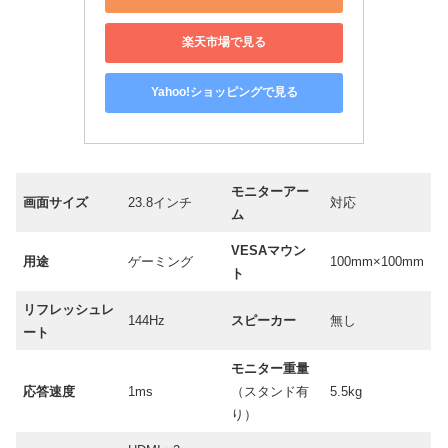
楽天市場で見る
Yahoo!ショッピングで見る
モニターアー
画面サイズ
23.8インチ
対応
ム
VESAマウン
用途
ゲーミング
100mm×100mm
ト
リフレッシュレ
144Hz
スピーカー
無し
ート
モニター重量
応答速度
1ms
（スタンド有
5.5kg
り）