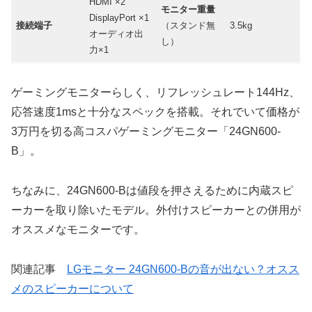
HDMI ×2
モニター重量
DisplayPort ×1
接続端子
（スタンド無
3.5kg
オーディオ出
し）
力×1
ゲーミングモニターらしく、リフレッシュレート144Hz、
応答速度1msと十分なスペックを搭載。それでいて価格が
3万円を切る高コスパゲーミングモニター「24GN600-
B」。
ちなみに、24GN600-Bは値段を押さえるために内蔵スピ
ーカーを取り除いたモデル。外付けスピーカーとの併用が
オススメなモニターです。
関連記事
LGモニター 24GN600-Bの音が出ない？オスス
メのスピーカーについて