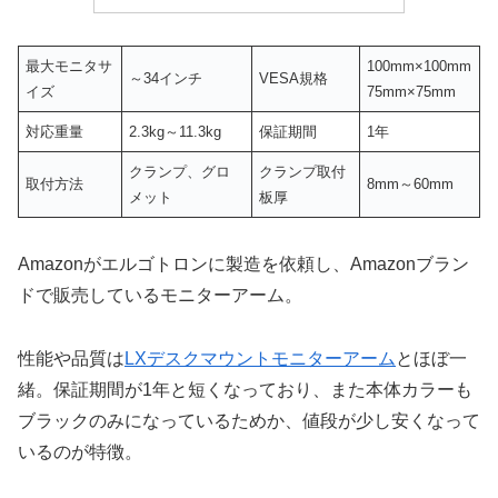
最大モニタサ
100mm×100mm
～34インチ
VESA規格
イズ
75mm×75mm
対応重量
2.3kg～11.3kg
保証期間
1年
クランプ、グロ
クランプ取付
取付方法
8mm～60mm
メット
板厚
Amazonがエルゴトロンに製造を依頼し、Amazonブラン
ドで販売しているモニターアーム。
性能や品質は
LXデスクマウントモニターアーム
とほぼ一
緒。保証期間が1年と短くなっており、また本体カラーも
ブラックのみになっているためか、値段が少し安くなって
いるのが特徴。