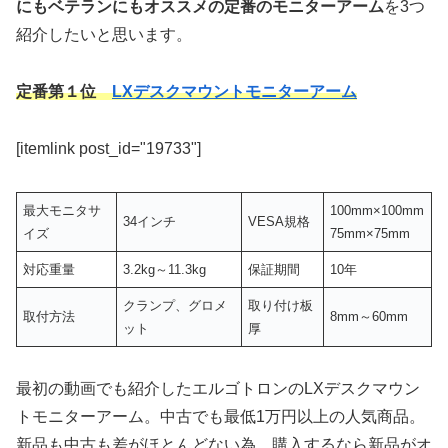
にもベテランにもオススメの定番のモニターアーム
を3つ
紹介したいと思います。
定番第１位
LXデスクマウントモニターアーム
[itemlink post_id="19733"]
最大モニタサ
100mm×100mm
34インチ
VESA規格
イズ
75mm×75mm
対応重量
3.2kg～11.3kg
保証期間
10年
クランプ、グロメ
取り付け板
取付方法
8mm～60mm
ット
厚
最初の動画でも紹介したエルゴトロンのLXデスクマウン
トモニターアーム。中古でも最低1万円以上の人気商品。
新品も中古も差がほとんどない為、購入するなら新品がオ