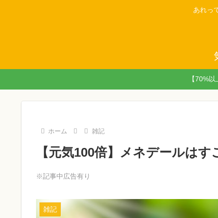
あれっ
【70%
ホーム
雑記
【元気100倍】メネデールは
※記事中広告有り
雑記