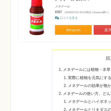
メネデール
¥397
（2026/07/31 05:21時点 | Amazon調べ）
口コミを見る
Amazon
楽
目
メネデールには植物・水草
実際に植物を元気にす
メネデールの効果が無
メネデールの使い方、どん
メネデールとハイポネ
メネデールとリキダス