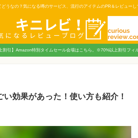
てどうなの？気になる噂のサービス、流行のアイテムのPR＆レビューし
以上割引】Amazon特別タイムセール会場はこちら。※70%以上割引フィ
すごい効果があった！使い方も紹介！