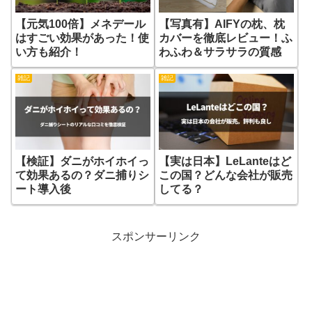
【元気100倍】メネデール
【写真有】AIFYの枕、枕
はすごい効果があった！使
カバーを徹底レビュー！ふ
い方も紹介！
わふわ＆サラサラの質感
雑記
雑記
【検証】ダニがホイホイっ
【実は日本】LeLanteはど
て効果あるの？ダニ捕りシ
この国？どんな会社が販売
ート導入後
してる？
スポンサーリンク