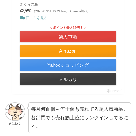
さくらの森
¥2,950
（2026/07/31 19:21時点 | Amazon調べ）
口コミを見る
＼ポイント最大11倍！／
楽天市場
Amazon
Yahooショッピング
メルカリ
ポチップ
毎月何百個～何千個も売れてる超人気商品。
各部門でも売れ筋上位にランクインしてるに
きにねこ
ゃ。