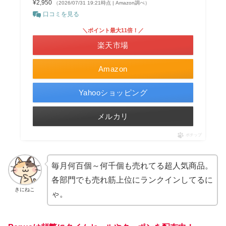
¥2,950
（2026/07/31 19:21時点 | Amazon調べ）
口コミを見る
＼ポイント最大11倍！／
楽天市場
Amazon
Yahooショッピング
メルカリ
ポチップ
毎月何百個～何千個も売れてる超人気商品。
各部門でも売れ筋上位にランクインしてるに
きにねこ
ゃ。