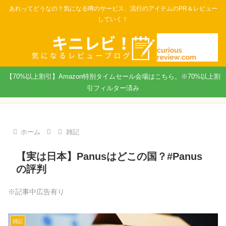
あれってどうなの？気になる噂のサービス、流行のアイテムのPR＆レビュー
していく！
【70%以上割引】Amazon特別タイムセール会場はこちら。※70%以上割
引フィルター済み
ホーム
雑記
【実は日本】Panusはどこの国？#Panus
の評判
※記事中広告有り
雑記