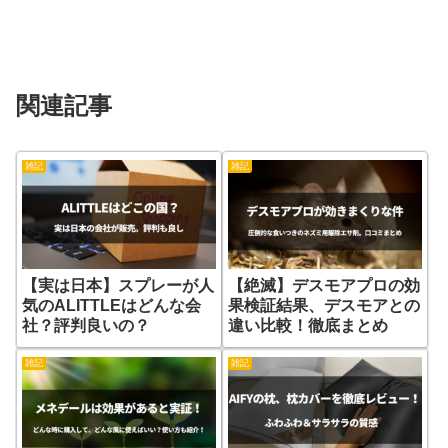
関連記事
雑記
雑記
【実は日本】スプレーが人
【絶滅】デスモアプロの効
気のALITTLEはどんな会
果検証結果、デスモアとの
社？評判良いの？
違い比較！徹底まとめ
雑記
雑記