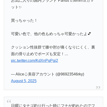
お気に入りの国内ブランド“Panus”の8mmヨガマ
ット✨
買っちゃった！
可愛い色で、他の色もめっちゃ可愛かったよ💕
クッション性抜群で膝や肘が痛くなりにくく、裏
面の滑り止めでポーズも安定！…
pic.twitter.com/KdXnPqPgj2
— Alice♤美容アカウント (@96923546rky)
August 5, 2025
日曜にタナゴ釣り行った時にフナが釣れたのでフ