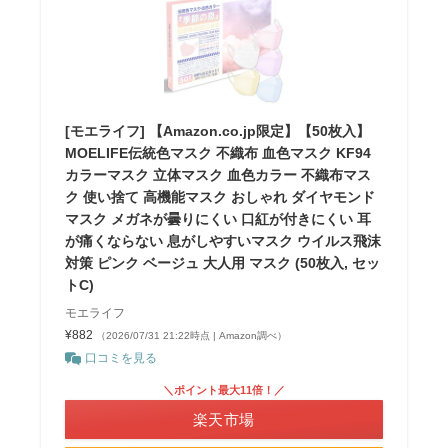
[モエライフ] 【Amazon.co.jp限定】【50枚入】
MOELIFE伝統色マスク 不織布 血色マスク KF94
カラーマスク 立体マスク 血色カラー 不織布マス
ク 使い捨て 高機能マスク おしゃれ ダイヤモンド
マスク メガネが曇りにくい 口紅が付きにくい 耳
が痛くならない 息がしやすいマスク ウイルス飛沫
対策 ピンク ベージュ 大人用 マスク (50枚入, セッ
トC)
モエライフ
¥882
（2026/07/31 21:22時点 | Amazon調べ）
口コミを見る
＼ポイント最大11倍！／
楽天市場