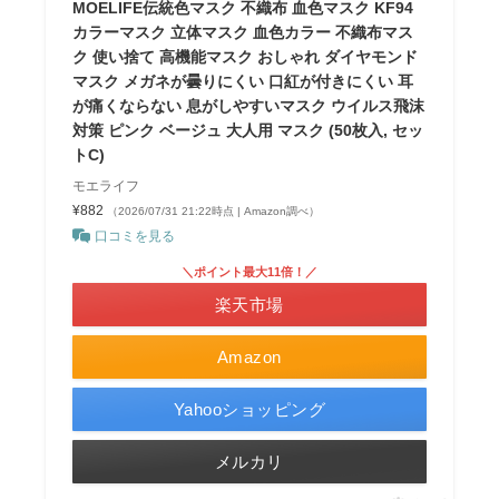
MOELIFE伝統色マスク 不織布 血色マスク KF94
カラーマスク 立体マスク 血色カラー 不織布マス
ク 使い捨て 高機能マスク おしゃれ ダイヤモンド
マスク メガネが曇りにくい 口紅が付きにくい 耳
が痛くならない 息がしやすいマスク ウイルス飛沫
対策 ピンク ベージュ 大人用 マスク (50枚入, セッ
トC)
モエライフ
¥882
（2026/07/31 21:22時点 | Amazon調べ）
口コミを見る
＼ポイント最大11倍！／
楽天市場
Amazon
Yahooショッピング
メルカリ