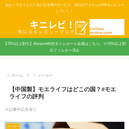
あれってどうなの？気になる噂のサービス、流行のアイテムのPR＆レビュー
していく！
【70%以上割引】Amazon特別タイムセール会場はこちら。※70%以上割
引フィルター済み
ホーム
メーカー
【中国製】モエライフはどこの国？#モエ
ライフの評判
※記事中広告有り
メーカー