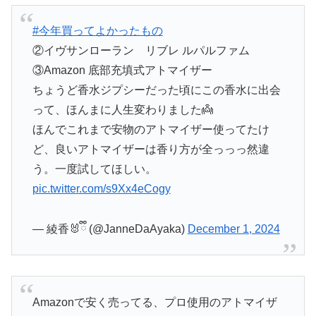
#今年買ってよかったもの
②イヴサンローラン リブレ ルパルファム
③Amazon 底部充填式アトマイザー
ちょうど香水ジプシーだった頃にこの香水に出会
って、ほんまに人生変わりました👼
ほんでこれまで安物のアトマイザー使ってたけ
ど、良いアトマイザーは香り方が全っっっ然違
う。一度試してほしい。
pic.twitter.com/s9Xx4eCogy
— 綾香🐰ྀི (@JanneDaAyaka)
December 1, 2024
Amazonで安く売ってる、プロ使用のアトマイザ