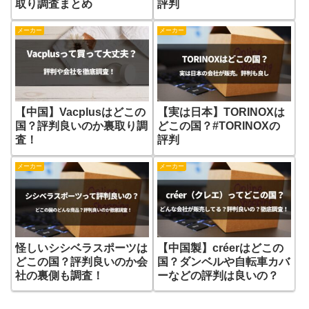
取り調査まとめ
評判
メーカー
メーカー
【中国】Vacplusはどこの
【実は日本】TORINOXは
国？評判良いのか裏取り調
どこの国？#TORINOXの
査！
評判
メーカー
メーカー
怪しいシシベラスポーツは
【中国製】créerはどこの
どこの国？評判良いのか会
国？ダンベルや自転車カバ
社の裏側も調査！
ーなどの評判は良いの？