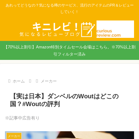
あれってどうなの？気になる噂のサービス、流行のアイテムのPR＆レビュー
していく！
【70%以上割引】Amazon特別タイムセール会場はこちら。※70%以上割
引フィルター済み
ホーム
メーカー
【実は日本】ダンベルのWoutはどこの
国？#Woutの評判
※記事中広告有り
メーカー