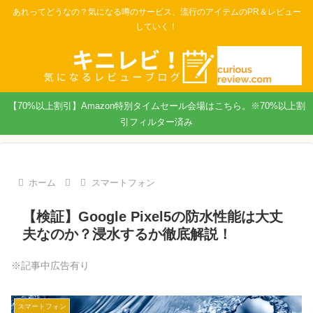
あれってどうなの？気になる噂のサービス、流行のアイテムのPR＆レビュー
していく！
【70%以上割引】Amazon特別タイムセール会場はこちら。※70%以上割
引フィルター済み
ホーム
スマートフォン
【検証】Google Pixel5の防水性能は大丈
夫なのか？浸水するか徹底解説！
※記事中広告有り
スマートフォン