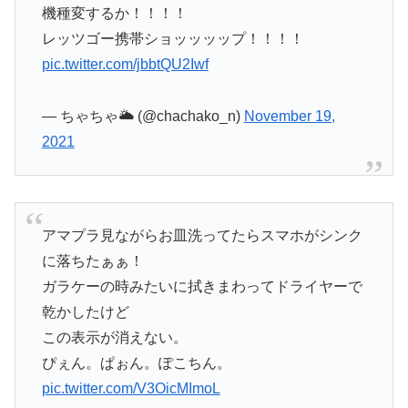
機種変するか！！！！
レッツゴー携帯ショッッッップ！！！！
pic.twitter.com/jbbtQU2Iwf
— ちゃちゃ🌥️ (@chachako_n)
November 19,
2021
アマプラ見ながらお皿洗ってたらスマホがシンク
に落ちたぁぁ！
ガラケーの時みたいに拭きまわってドライヤーで
乾かしたけど
この表示が消えない。
ぴぇん。ぱぉん。ぽこちん。
pic.twitter.com/V3OicMImoL