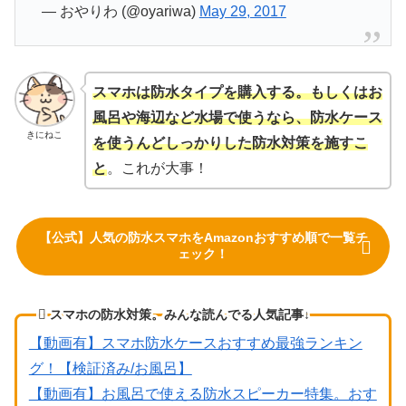
— おやりわ (@oyariwa)
May 29, 2017
スマホは防水タイプを購入する。もしくはお
風呂や海辺など水場で使うなら、防水ケース
きにねこ
を使うんどしっかりした防水対策を施すこ
と
。これが大事！
【公式】人気の防水スマホをAmazonおすすめ順で一覧チ
ェック！
スマホの防水対策。みんな読んでる人気記事↓
【動画有】スマホ防水ケースおすすめ最強ランキン
グ！【検証済み/お風呂】
【動画有】お風呂で使える防水スピーカー特集。おす