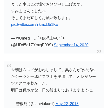
ました事はこの場でお詫び申し上げます。
すみませんでした🙏
そしてまた宜しくお願い致します。
pic.twitter.com/YkmcL6i1Ko
— ✿Üme✿ ｡*ﾟ+低浮上中｡*ﾟ+
(@UDd5e1ZYmtqP99S)
September 14, 2020
今朝はムスメがおねしょして、奥さんがその汚れ
たシーツと一緒にスマホを洗濯して、オレがシー
ツとスマホ乾かした。
明日は穏やかな一日の始まりでありますように。
— 曽根巧 (@sonetakumi)
May 22, 2018