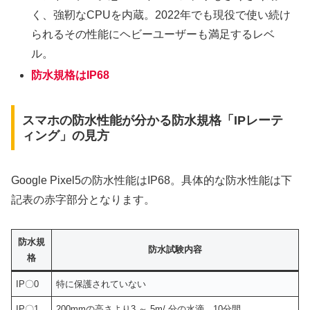
く、強靭なCPUを内蔵。2022年でも現役で使い続け
られるその性能にヘビーユーザーも満足するレベ
ル。
防水規格はIP68
スマホの防水性能が分かる防水規格「IPレーテ
ィング」の見方
Google Pixel5の防水性能はIP68。具体的な防水性能は下
記表の赤字部分となります。
防水規
防水試験内容
格
IP〇0
特に保護されていない
IP〇1
200mmの高さより3 ～ 5m/ 分の水滴、10分間