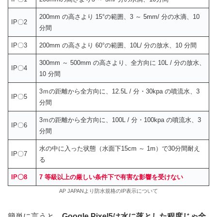
200mm の高さより 15°の範囲、3 ～ 5mm/ 分の水滴、10
IP〇2
分間
IP〇3
200mm の高さより 60°の範囲、10L/ 分の放水、10 分間
300mm ～ 500mm の高さより、全方向に 10L / 分の放水、
IP〇4
10 分間
3ｍの距離から全方向に、12.5L / 分・30kpa の噴流水、3
IP〇5
分間
3ｍの距離から全方向に、100L / 分・100kpa の噴流水、3
IP〇6
分間
水の中に入った状態（水面下15cm ～ 1m）で30分間耐え
IP〇7
る
IP〇8
7 等級以上の厳しい条件下で有害な影響を受けない
AP JAPANより防水規格のIP表示について
簡単に言うと、
Google Pixel5は水に落とした程度じゃ全