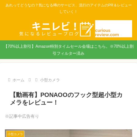
あれってどうなの？気になる噂のサービス、流行のアイテムのPR＆レビュー
していく！
【70%以上割引】Amazon特別タイムセール会場はこちら。※70%以上割
引フィルター済み
ホーム
小型カメラ
【動画有】PONAOOのフック型超小型カ
メラをレビュー！
※記事中広告有り
小型カメラ