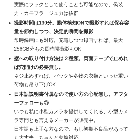
実際にフックとして使うことも可能なので、偽装
力・カモフラージュ力は抜群
撮影時間は130分。動体検知ONで撮影すれば保存容
量を節約しつつ、決定的瞬間を撮影
常時録画にも対応。充電しつつ録画すれば、最大
256GB分もの長時間撮影もOK
壁への取り付け方法は２種類。両面テープで止めれ
ば穴開けの必要無し。
ネジ止めすれば、バックや冬物の衣類といった重い
荷物も吊り下げOK
日本語説明書付属なので使い方の心配無し。アフタ
ーフォローも◎
いつも私に小型カメラを提供してくれる、小型カメ
ラ専門とも言えるメーカーが販売中。
日本語も上手な方なので、もし初期不良品があって
も大丈夫。ちゃんと交換対応。