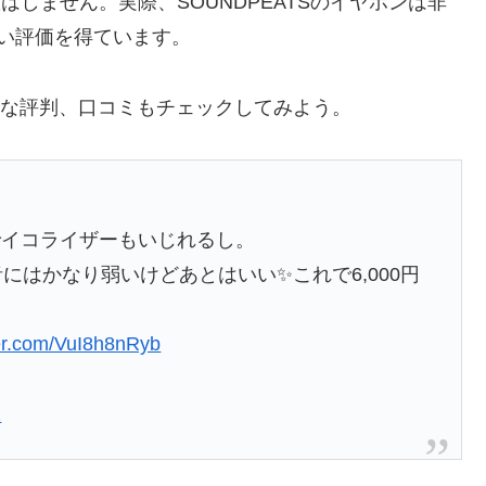
敗はしません。実際、SOUNDPEATSのイヤホンは非
でも高い評価を得ています。
のリアルな評判、口コミもチェックしてみよう。
でイコライザーもいじれるし。
にはかなり弱いけどあとはいい✨これで6,000円
ter.com/VuI8h8nRyb
2