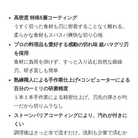
高密度 特殊6層コーティング
うすく切った食材も刃に密着することなく離れる。
柔らかな食材もスパスパ爽快な切り心地
プロの料理品も愛好する感動の切れ味 超ハマグリ刃
を採用
食材に負荷を掛けず、すっと入り込む自然な曲線
刃。研ぎ直しも簡単
熟練職人による手作業仕上げ×コンピューターによる
百分の一ミリの研磨精度
１本１本手作業による精密仕上げ。刃先の厚さが均
一だから切りムラなし
ストーンバリアコーティングにより、汚れが付きに
くい
調理後はさっと水で流すだけ。洗剤も少量で済むか