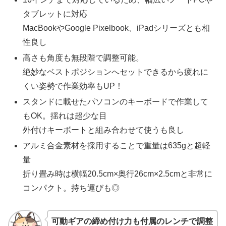
タブレットに対応
MacBookやGoogle Pixelbook、iPadシリーズとも相
性良し
高さも角度も無段階で調整可能。
絶妙なベストポジションへセットできるから疲れに
くい姿勢で作業効率もUP！
スタンドに載せたパソコンのキーボードで作業して
もOK。揺れは超少な目
外付けキーボートと組み合わせて使うも良し
アルミ合金素材を採用することで重量は635gと超軽
量
折り畳み時は横幅20.5cm×奥行26cm×2.5cmと非常に
コンパクト。持ち運びも◎
可動ギアの締め付け力も付属のレンチで調整