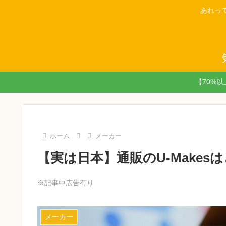
あれっ
【70%
ホーム
メーカー
【実は日本】通販のU-Makesは
※記事中広告有り
メーカー