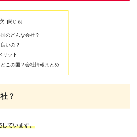
次
この国のどんな会社？
評判良いの？
・メリット
判、どこの国？会社情報まとめ
会社？
売しています。