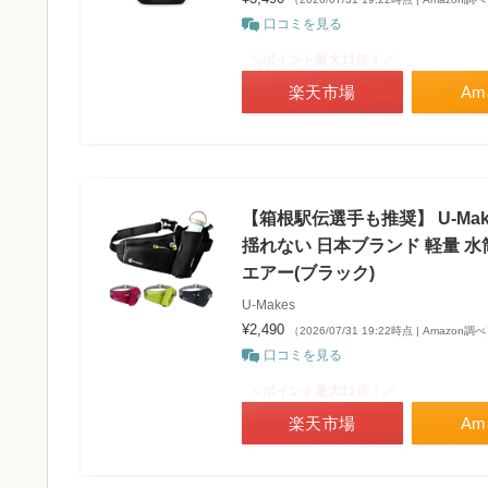
口コミを見る
＼ポイント最大11倍！／
楽天市場
Am
【箱根駅伝選手も推奨】 U-Ma
揺れない 日本ブランド 軽量 水
エアー(ブラック)
U-Makes
¥2,490
（2026/07/31 19:22時点 | Amazon調
口コミを見る
＼ポイント最大11倍！／
楽天市場
Am