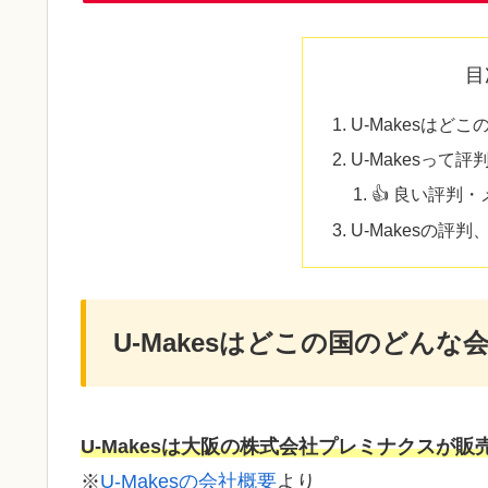
目
U-Makesはど
U-Makesって
👍 良い評判
U-Makesの評
U-Makesはどこの国のどんな
U-Makesは大阪の株式会社プレミナクス
が販
※
U-Makesの会社概要
より