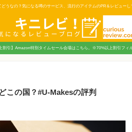
てどうなの？気になる噂のサービス、流行のアイテムのPR＆レビューし
以上割引】Amazon特別タイムセール会場はこちら。※70%以上割引フィ
どこの国？#U-Makesの評判