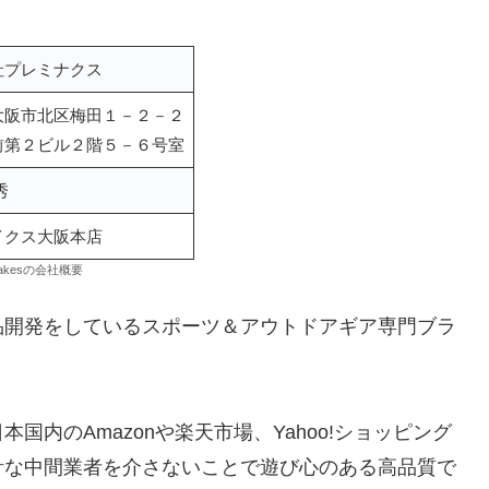
社プレミナクス
大阪市北区梅田１－２－２
前第２ビル２階５－６号室
秀
イクス大阪本店
Makesの会社概要
製品開発をしているスポーツ＆アウトドアギア専門ブラ
内のAmazonや楽天市場、Yahoo!ショッピング
計な中間業者を介さないことで遊び心のある高品質で