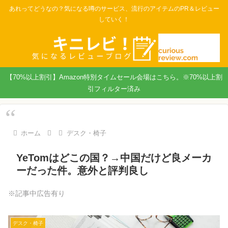
あれってどうなの？気になる噂のサービス、流行のアイテムのPR＆レビュー
していく！
【70%以上割引】Amazon特別タイムセール会場はこちら。※70%以上割
引フィルター済み
ホーム
デスク・椅子
YeTomはどこの国？→中国だけど良メーカ
ーだった件。意外と評判良し
※記事中広告有り
デスク・椅子