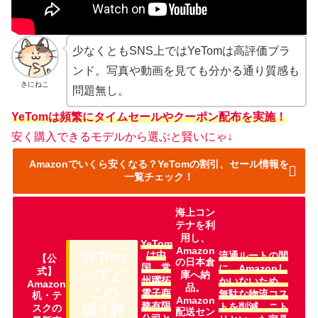
少なくともSNS上ではYeTomは高評価ブラ
ンド。写真や動画を見ても分かる通り質感も
きにねこ
問題無し。
YeTomは頻繁にタイムセールやクーポン配布を実施！
安く購入できるモデルから選ぶと賢いにゃ↓
Amazonでいくら安くなる？YeTomの割引、セール情報を
一覧チェック！
海上コン
テナを利
用し、
YeTom
Amazon
は中
YeTom
流通ルートの間
【公
の日本倉
国。常
に、Amazonし
式】
ってど
庫へ納
州躍拓
かいないため、
Amazon
品。
この
電子商
無駄な物流コス
机・テ
Amazon
務有限
トを削減。ニト
スクの
国？評
配送セン