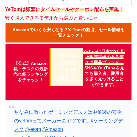
YeTomは頻繁にタイムセールやクーポン配布を実施！
安く購入できるモデルから選ぶと賢いにゃ↓
Amazonでいくら安くなる？YeTomの割引、セール情報を
一覧チェック！
YeTomは日本で3年以
YeTom
上販売実績のあるデ
はSNS
スク用品ブランド。
【公式】Amazon
SNSやYouTubeを見
机・テスクの最新
でも評
ても購入者、愛用者
売れ筋ランキング
判良し
を多く見つけること
をチェック！
ができます。
ちなみに買ったゲーミングデスクは中華製の安物
のyetomってメーカーのヤツです。
#ゲーミングデ
スク
#yetom
#Amazon