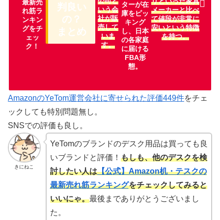
公司と
リといった家具
最新売
ターが在
判良い
いう会
メーカーと比べ
れ筋ラ
庫をピッ
の？
社が販
て値段が非常に
ンキン
キング
売して
安いという特徴
グをチ
まとめ
し、日本
いま
を持つ。
ェッ
の各家庭
す。
ク！
に届ける
FBA形
態。
AmazonのYeTom運営会社に寄せられた評価449件
をチェ
ックしても特別問題無し。
SNSでの評価も良し。
YeTomのブランドのデスク用品は買っても良
いブランドと評価！
もしも、他のデスクを検
きにねこ
討したい人は
【公式】Amazon机・テスクの
最新売れ筋ランキング
をチェックしてみると
いいにゃ。
最後までありがとうございまし
た。