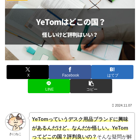
X
Facebook
はてブ
LINE
コピー
2024.11.07
YeTomっていうデスク用品ブランドに興味
があるんだけど、なんだか怪しい。YeTom
きにねこ
ってどこの国？評判良いの？
そんな疑問が解