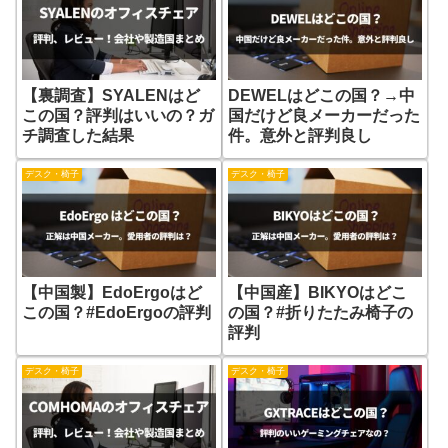
【裏調査】SYALENはど
DEWELはどこの国？→中
この国？評判はいいの？ガ
国だけど良メーカーだった
チ調査した結果
件。意外と評判良し
デスク・椅子
デスク・椅子
【中国製】EdoErgoはど
【中国産】BIKYOはどこ
この国？#EdoErgoの評判
の国？#折りたたみ椅子の
評判
デスク・椅子
デスク・椅子