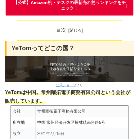
【公式】Amazon机・テスクの最新売れ筋ランキングをチ
ェック！
目次
YeTomってどこの国？
公式ショップ
より
YeTomは中国。常州躍拓電子商務有限公司という会社が
販売しています。
会社
常州躍拓電子商務有限公司
所在地
中国 常州经济开发区横林镇南角路5号
設立
2021年7月15日