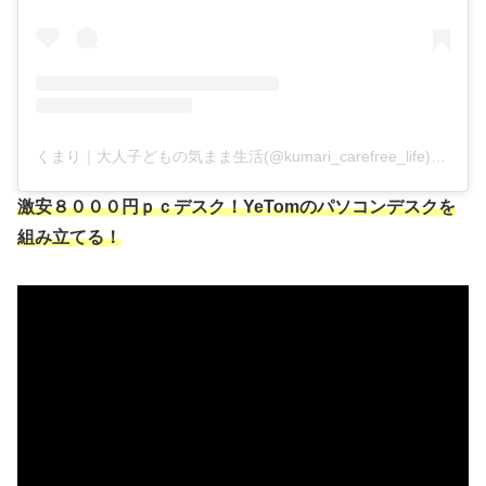
くまり｜大人子どもの気まま生活(@kumari_carefree_life)がシェアした投稿
激安８０００円ｐｃデスク！YeTomのパソコンデスクを
組み立てる！