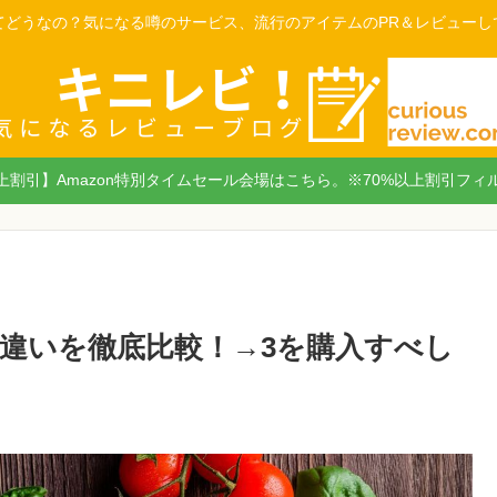
てどうなの？気になる噂のサービス、流行のアイテムのPR＆レビューし
以上割引】Amazon特別タイムセール会場はこちら。※70%以上割引フィ
の違いを徹底比較！→3を購入すべし