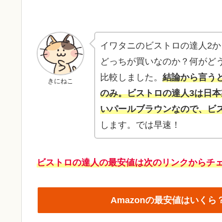
イワタニのビストロの達人2か
どっちが買いなのか？何がどう
比較しました。
結論から言う
きにねこ
のみ。ビストロの達人3は日
いパールブラウンなので、ビ
します。では早速！
ビストロの達人の最安値
は
次の
リンクから
チ
Amazonの最安値はいく