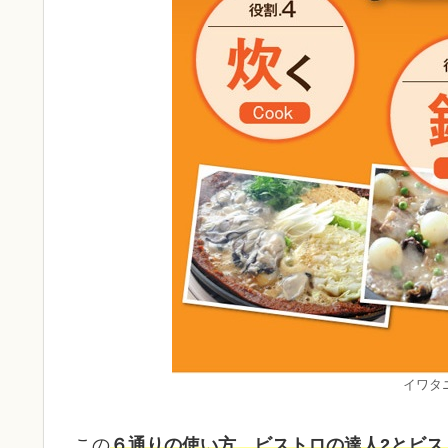
イワタ
この
６通りの使い方、ビストロの達人2とビス