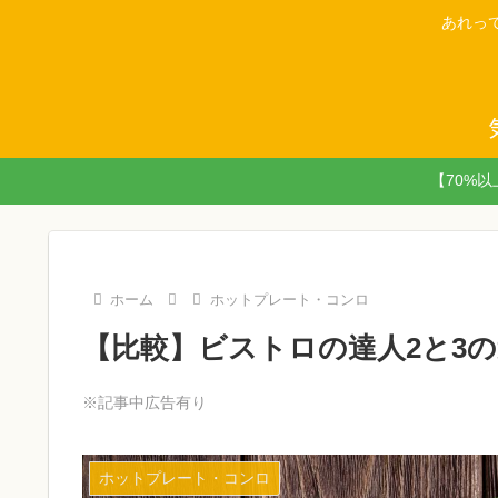
あれっ
【70%
ホーム
ホットプレート・コンロ
【比較】ビストロの達人2と3
※記事中広告有り
ホットプレート・コンロ