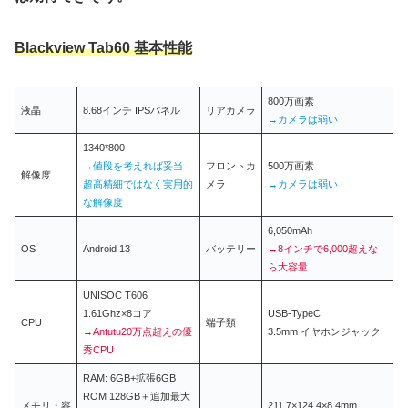
Blackview Tab60 基本性能
800万画素
液晶
8.68インチ IPSパネル
リアカメラ
→カメラは弱い
1340*800
→値段を考えれば妥当
フロントカ
500万画素
解像度
超高精細ではなく実用的
メラ
→カメラは弱い
な解像度
6,050mAh
OS
Android 13
バッテリー
→8インチで6,000超えな
ら大容量
UNISOC T606
1.61Ghz×8コア
USB-TypeC
CPU
端子類
→Antutu20万点超えの優
3.5mm イヤホンジャック
秀CPU
RAM: 6GB+拡張6GB
ROM 128GB＋追加最大
メモリ・容
211.7×124.4×8.4mm