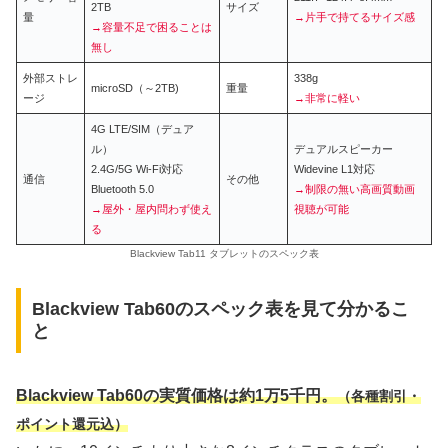
2TB
サイズ
量
→片手で持てるサイズ感
→容量不足で困ることは
無し
外部ストレ
338g
microSD（～2TB)
重量
ージ
→非常に軽い
4G LTE/SIM（デュア
ル）
デュアルスピーカー
2.4G/5G Wi-Fi対応
Widevine L1対応
通信
その他
Bluetooth 5.0
→制限の無い高画質動画
→屋外・屋内問わず使え
視聴が可能
る
Blackview Tab11 タブレットのスペック表
Blackview Tab60のスペック表を見て分かるこ
と
Blackview Tab60の実質価格は約1万5千円。
（各種割引・
ポイント還元込）