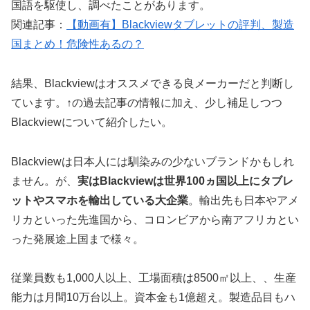
国語を駆使し、調べたことがあります。
関連記事：
【動画有】Blackviewタブレットの評判、製造
国まとめ！危険性あるの？
結果、Blackviewはオススメできる良メーカーだと判断し
ています。↑の過去記事の情報に加え、少し補足しつつ
Blackviewについて紹介したい。
Blackviewは日本人には馴染みの少ないブランドかもしれ
ません。が、
実はBlackviewは世界100ヵ国以上にタブレ
ットやスマホを輸出している大企業
。輸出先も日本やアメ
リカといった先進国から、コロンビアから南アフリカとい
った発展途上国まで様々。
従業員数も1,000人以上、工場面積は8500㎡以上、、生産
能力は月間10万台以上。資本金も1億超え。製造品目もハ