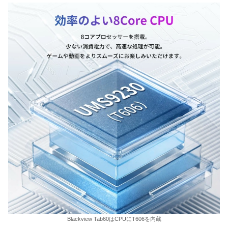
Blackview Tab60はCPUにT606を内蔵