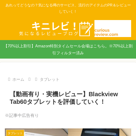
あれってどうなの？気になる噂のサービス、流行のアイテムのPR＆レビュー
していく！
【70%以上割引】Amazon特別タイムセール会場はこちら。※70%以上割
引フィルター済み
ホーム
タブレット
【動画有り・実機レビュー】Blackview
Tab60タブレットを評価していく！
※記事中広告有り
タブレット