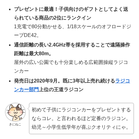
プレゼントに最適！子供向けのギフトとしてよく送
られている商品の2位にランクイン
1充電で80分動かせる、1/18スケールのオフロードジ
ープDE42。
通信距離の長い2.4GHz帯を採用することで遠隔操作
距離は最大80m。
屋外の広い公園でも十分楽しめる広範囲操縦ラジコ
ンカー
発売日は2020年9月。既に3年以上売れ続ける
ラジコ
ンカー部門
上位の王道ラジコン
初めて子供にラジコンカーをプレゼントする
ならコレ。と言われるほど定番のラジコン。
きにねこ
幼児～小学生低学年が喜ぶクオリティにゃ。