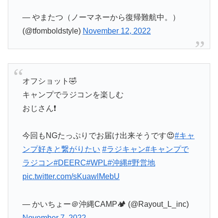
— やまたつ（ノーマネーから復帰難航中。）
(@tfomboldstyle)
November 12, 2022
オフショット🤣
キャンプでラジコンを楽しむ
おじさん❗️
今回もNGたっぷりでお届け出来そうです😍
#キャ
ンプ好きと繋がりたい
#ラジキャン
#キャンプで
ラジコン
#DEERC
#WPL
#沖縄
#野営地
pic.twitter.com/sKuawlMebU
— かいちょー＠沖縄CAMP🏕 (@Rayout_L_inc)
November 7, 2022