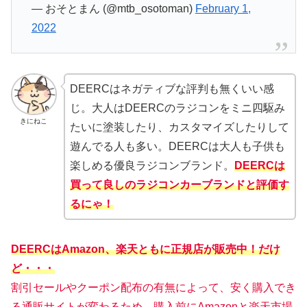
— おそとまん (@mtb_osotoman)
February 1,
2022
DEERCはネガティブな評判も無くいい感
じ。大人はDEERCのラジコンをミニ四駆み
きにねこ
たいに塗装したり、カスタマイズしたりして
遊んでる人も多い。DEERCは大人も子供も
楽しめる優良ラジコンブランド。
DEERCは
買って良しのラジコンカーブランドと評価す
るにゃ！
DEERCはAmazon、楽天ともに正規店が販売中！だけ
ど・・・
割引セールやクーポン配布の有無によって、安く購入でき
る通販サイトが変わるため、購入前にAmazonと楽天市場