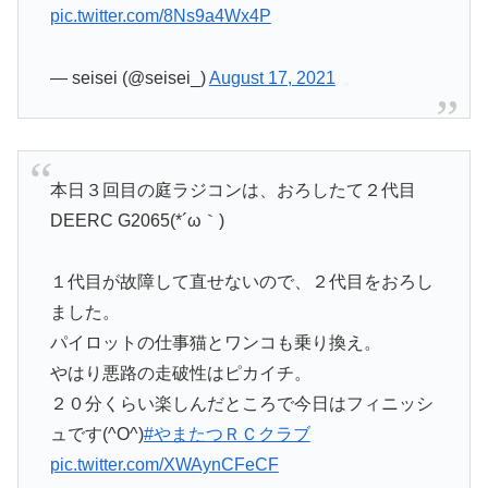
pic.twitter.com/8Ns9a4Wx4P
— seisei (@seisei_)
August 17, 2021
本日３回目の庭ラジコンは、おろしたて２代目
DEERC G2065(*´ω｀)
１代目が故障して直せないので、２代目をおろし
ました。
パイロットの仕事猫とワンコも乗り換え。
やはり悪路の走破性はピカイチ。
２０分くらい楽しんだところで今日はフィニッシ
ュです(^O^)
#やまたつＲＣクラブ
pic.twitter.com/XWAynCFeCF