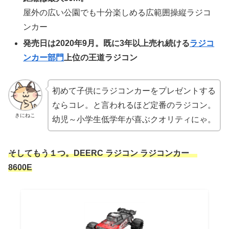
屋外の広い公園でも十分楽しめる広範囲操縦ラジコ
ンカー
発売日は2020年9月。既に3年以上売れ続ける
ラジコ
ンカー部門
上位の王道ラジコン
初めて子供にラジコンカーをプレゼントする
ならコレ。と言われるほど定番のラジコン。
きにねこ
幼児～小学生低学年が喜ぶクオリティにゃ。
そしてもう１つ。DEERC ラジコン ラジコンカー
8600E