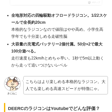
ポチップ
全地形対応の四輪駆動オフロードラジコン。1/22スケ
ールで全長約20cm
本格的なラジコンなので値段はやや高め。小学生高
学年でも十分楽しめる走破性脳
大容量の充電式バッテリー2個付属。50分×2で最大
100分遊べる。
走行速度も22km/hとめちゃ早い。1秒で5m以上動く
から走って追いつけないレベル
こちらはより楽しめる本格的なラジコン。大
人でも楽しめる高速スピードが特徴にゃ。
きにねこ
DEERCのラジコンはYoutubeでどんな評価？