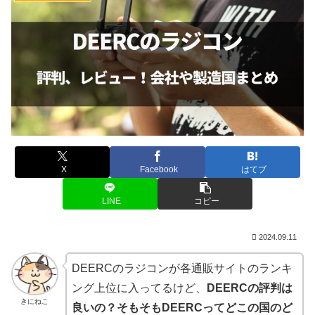
X
Facebook
はてブ
LINE
コピー
2024.09.11
DEERCのラジコンが各通販サイトのランキ
ング上位に入ってるけど、
DEERCの評判は
きにねこ
良いの？そもそもDEERCってどこの国のど