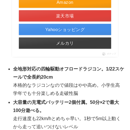
Amazon
楽天市場
Yahooショッピング
メルカリ
ポチップ
全地形対応の四輪駆動オフロードラジコン。1/22スケ
ールで全長約20cm
本格的なラジコンなので値段はやや高め。小学生高
学年でも十分楽しめる走破性脳
大容量の充電式バッテリー2個付属。50分×2で最大
100分遊べる。
走行速度も22km/hとめちゃ早い。1秒で5m以上動く
から走って追いつけないレベル