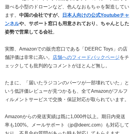
遊べる小型のドローンなど、色んなおもちゃを製造してい
ます。
中国の会社ですが、
日本人向けの公式Youtubeチャ
ンネル
や、サポート窓口も用意されており、ちゃんとした
姿勢で営業してる会社
。
実際、Amazonでの販売窓口である「DEERC Toys」の店
舗評価は非常に高い。
店舗へのフィードバックページ
をチ
ェックしても批判的なコメントがほとんど無し。
たまに、「届いたラジコンのパーツが一部壊れていた」と
いう低評価レビューが見つかるも、全てAmazonがフルフ
ィルメントサービスで交換・保証対応が取られています。
Amazonからの発送実績は既に1,000件以上。期日内発送
率も100%。メールサポート（jp@deerc.com）も対応して
おり、不具合や質問があった時も対応してもらえます。