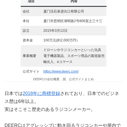
項目
内容
会社
厦门活石泉进出口有限公司
本社
厦门市思明区湖明路2号806室之三十三
設立
2015年3月12日
資本金
100万元(約2,000万円）
ドローンやラジコンカーといった玩具
事業概要
電子機器製品、スポーツ用品の製造販売
輸出入、eコマース
公式サイト
https://www.deerc.com/
DEERCの会社概要、国、公式サイトまとめ
日本では
2018年に商標登録
されており、日本でのビジネ
ス歴は6年以上。
実はそこそこ歴史のあるラジコンメーカー。
DEERCはアグレッシブに動き回るラジコンカーや屋内で