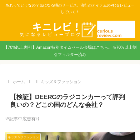
あれってどうなの？気になる噂のサービス、流行のアイテムのPR＆レビュー
していく！
【70%以上割引】Amazon特別タイムセール会場はこちら。※70%以上割
引フィルター済み
ホーム
キッズ＆ファッション
【検証】DEERCのラジコンカーって評判
良いの？どこの国のどんな会社？
※記事中広告有り
キッズ＆ファッション