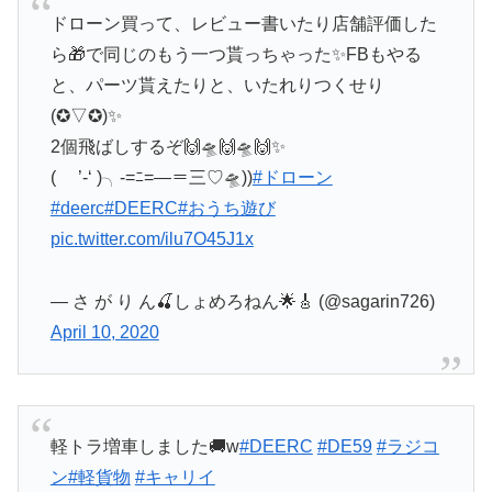
ドローン買って、レビュー書いたり店舗評価した
ら🎁で同じのもう一つ貰っちゃった✨FBもやる
と、パーツ貰えたりと、いたれりつくせり
(✪▽✪)✨
2個飛ばしするぞ🙌🛸🙌🛸🙌✨
( ’-‘ )╮-=ﾆ=―＝三♡🛸))
#ドローン
#deerc
#DEERC
#おうち遊び
pic.twitter.com/ilu7O45J1x
— さ が り ん🍒しょめろねん🌟🎸 (@sagarin726)
April 10, 2020
軽トラ増車しました🚚w
#DEERC
#DE59
#ラジコ
ン
#軽貨物
#キャリイ