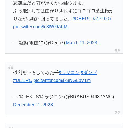
急加速だと前が浮くから錘つけよ。
ぶっ飛ばしては曲がりきれずにゴロゴロ芝生転が
りながら駆け回ってました。
#DEERC
#ZP1007
pic.twitter.com/lc3lWI0AbM
— 駆動 電磁🪬 (@Denji7)
March 11, 2023
砂利を下ろしてみた🤣
#ラジコン
#ダンプ
#DEERC
pic.twitter.com/lk8NGLbV1m
— 🪐LEXUS🪐 ラジコン (@BRABUS94487AMG)
December 11, 2023