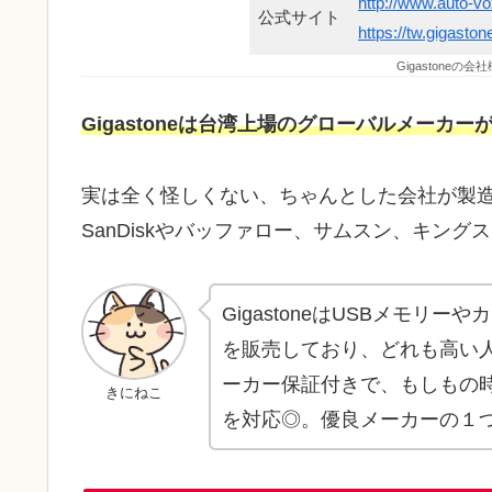
http://www.auto-v
公式サイト
https://tw.gigasto
Gigastone
Gigastoneは台湾上場のグローバルメーカー
実は全く怪しくない、ちゃんとした会社が製造し
SanDiskやバッファロー、サムスン、キン
GigastoneはUSBメモ
を販売しており、どれも高い人気
ーカー保証付きで、もしもの
きにねこ
を対応◎。優良メーカーの１