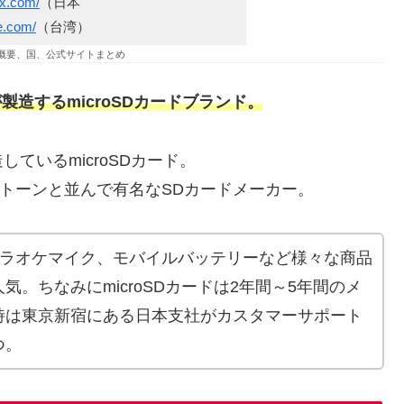
ox.com/
（日本
ne.com/
（台湾）
の会社概要、国、公式サイトまとめ
が製造するmicroSDカードブランド。
ているmicroSDカード。
グストーンと並んで有名なSDカードメーカー。
リーやカラオケマイク、モバイルバッテリーなど様々な商品
。ちなみにmicroSDカードは2年間～5年間のメ
時は東京新宿にある日本支社がカスタマーサポート
つ。