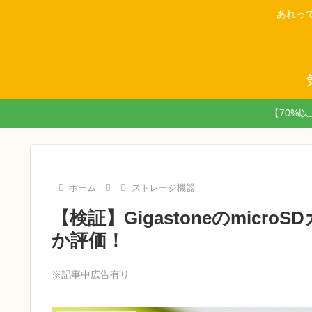
あれっ
【70%
ホーム
ストレージ機器
【検証】Gigastoneのmic
か評価！
※記事中広告有り