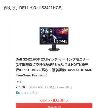
例えば、
DELLのDell S2421HGF
。
Dell S2421HGF 23.8インチ ゲーミングモニター
(3年間無輝点交換保証/FPS向き/フルHD/TN非光
沢/DP・HDMIx2/高さ・傾き調整/1ms/144Hz/AMD
FreeSync Premium)
Dell
¥11,780
（2026/08/06 19:22時点 | Amazon調べ）
口コミを見る
＼ポイント最大11倍！／
楽天市場