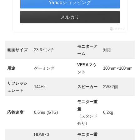
Yahooショッピング
メルカリ
ポチップ
モニターア
画面サイズ
23.6インチ
対応
ーム
VESAマウ
用途
ゲーミング
100mm×100mm
ント
リフレッシ
144Hz
スピーカー
2W×2個
ュレート
モニター重
量
応答速度
0.6ms (GTG)
6.2kg
（スタンド
有り）
HDMI×3
モニター重