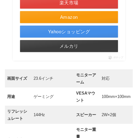
楽天市場
Amazon
Yahooショッピング
メルカリ
ポチップ
モニターア
画面サイズ
23.6インチ
対応
ーム
VESAマウ
用途
ゲーミング
100mm×100mm
ント
リフレッシ
144Hz
スピーカー
2W×2個
ュレート
モニター重
量