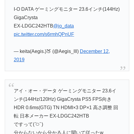
I-O DATA ゲーミングモニター 23.6インチ(144Hz)
GigaCrysta
EX-LDGC242HTB
@io_data
pic.twitter.com/s6rmhQPnUF
— keita(Aegis.)🍑 (@Aegis_lll)
December 12,
2019
アイ・オー・データ ゲーミングモニター 23.6イ
ンチ(144Hz/120Hz) GigaCrysta PS5 FPS向き
HDR 0.6ms(GTG) TN HDMI×3 DP×1 高さ調整 回
転 日本メーカー EX-LDGC242HTB
ですって( ᷇࿀ ᷆ )
分からないから分かる人に聞いて従ったw