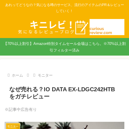
あれってどうなの？気になる噂のサービス、流行のアイテムのPR＆レビュー
していく！
【70%以上割引】Amazon特別タイムセール会場はこちら。※70%以上割
引フィルター済み
ホーム
モニター
なぜ売れる？IO DATA EX-LDGC242HTB
をガチレビュー
※記事中広告有り
モニター