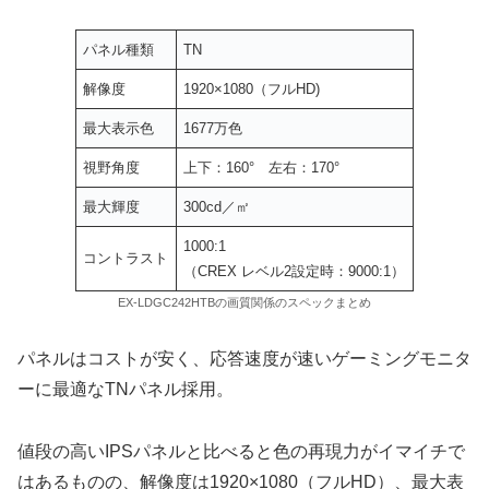
パネル種類
TN
解像度
1920×1080（フルHD)
最大表示色
1677万色
視野角度
上下：160° 左右：170°
最大輝度
300cd／㎡
1000:1
コントラスト
（CREX レベル2設定時：9000:1）
EX-LDGC242HTBの画質関係のスペックまとめ
パネルはコストが安く、応答速度が速いゲーミングモニタ
ーに最適なTNパネル採用。
値段の高いIPSパネルと比べると色の再現力がイマイチで
はあるものの、解像度は1920×1080（フルHD）、最大表