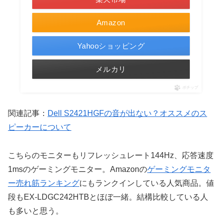
Amazon
Yahooショッピング
メルカリ
ポチップ
関連記事：
Dell S2421HGFの音が出ない？オススメのス
ピーカーについて
こちらのモニターもリフレッシュレート144Hz、応答速度
1msのゲーミングモニター。Amazonの
ゲーミングモニタ
ー売れ筋ランキング
にもランクインしている人気商品。値
段もEX-LDGC242HTBとほぼ一緒。結構比較している人
も多いと思う。