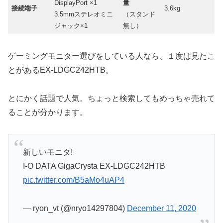
DisplayPort ×1
量
接続端子
3.6kg
3.5mmステレオミニ
（スタンド
ジャック×1
無し）
ゲーミングモニター選びをしている人なら、１度は見たこ
とがあるEX-LDGC242HTB。
とにかく話題で人気。ちょっと検索してもめっちゃ売れて
ることが分かります。
新しいモニタ!
I-O DATA GigaCrysta EX-LDGC242HTB
pic.twitter.com/B5aMo4uAP4
— ryon_vt (@nryo14297804)
December 11, 2020