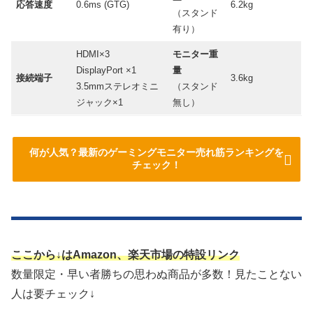
応答速度
0.6ms (GTG)
6.2kg
（スタンド
有り）
HDMI×3
モニター重
DisplayPort ×1
量
接続端子
3.6kg
3.5mmステレオミニ
（スタンド
ジャック×1
無し）
何が人気？最新のゲーミングモニター売れ筋ランキングを
チェック！
ここから↓はAmazon、楽天市場の特設リンク
数量限定・早い者勝ちの思わぬ商品が多数！見たことない
人は要チェック↓