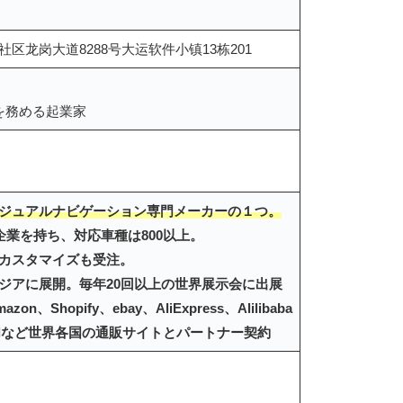
区龙岗大道8288号大运软件小镇13栋201
を務める起業家
ジュアルナビゲーション専門メーカーの１つ。
企業を持ち、対応車種は800以上。
Mカスタマイズも受注。
ジアに展開。毎年20回以上の世界展示会に出展
Shopify、ebay、AliExpress、Alilibaba
chWellなど世界各国の通販サイトとパートナー契約