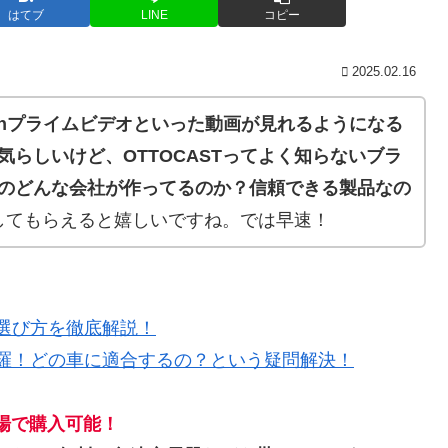
はてブ
LINE
コピー
2025.02.16
azonプライムビデオといった動画が見れるようになる
気らしいけど、
OTTOCAST
ってよく知らないブラ
のどんな会社が作ってるのか？
信頼できる製品なの
してもらえると嬉しいですね。では早速！
？選び方を徹底解説！
網羅！どの車に適合するの？という疑問解決！
市場で購入可能！