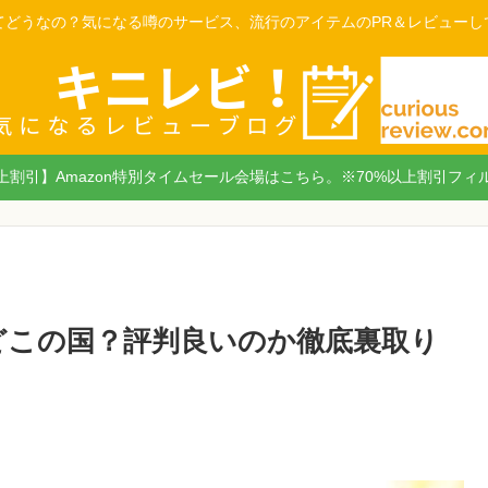
てどうなの？気になる噂のサービス、流行のアイテムのPR＆レビューし
以上割引】Amazon特別タイムセール会場はこちら。※70%以上割引フィ
はどこの国？評判良いのか徹底裏取り