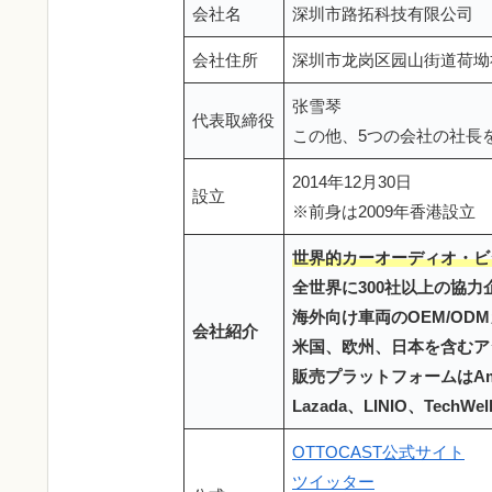
会社名
深圳市路拓科技有限公司
会社住所
深圳市龙岗区园山街道荷坳社
张雪琴
代表取締役
この他、5つの会社の社長
2014年12月30日
設立
※前身は2009年香港設立
世界的カーオーディオ・ビ
全世界に300社以上の協力
海外向け車両のOEM/OD
会社紹介
米国、欧州、日本を含むア
販売プラットフォームはAmazon、
Lazada、LINIO、Te
OTTOCAST公式サイト
ツイッター