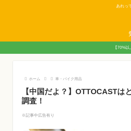
あれっ
【70%
ホーム
車・バイク用品
【中国だよ？】OTTOCAST
調査！
※記事中広告有り