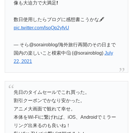
像も大迫力で大満足❗
数日使用したらブログに感想書こうかな🖋️
pic.twitter.com/lsoQp2yfvU
— そら@sorairoblog/海外旅行再開のその日まで
国内の楽しいこと模索中🤔 (@sorairoblog)
July
22, 2021
先日のタイムセールでこれ買った。
割引クーポンでかなり安かった。
アニメ大画面で観れて幸せ。
本体をWi-Fiに繋げれば、iOS、Androidでミラー
リング出来るのも良いね！