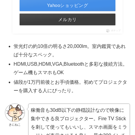
Yahooショッピング
メルカリ
ポチップ
蛍光灯の約10倍の明るさ20,000lm。室内鑑賞であれ
ば十分なスペック。
HDMI,USB,HDMI,VGA,Bluetoothと多彩な接続方法。
ゲーム機もスマホもOK
値段が1万円前後とお手頃価格。初めてプロジェクタ
ーを購入する人にぴったり。
稼働音も30dB以下の静穏設計なので映像に
集中できる良プロジェクター。Fire TV Stick
きにねこ
を刺して使ってもいいし、スマホ画面をミラ