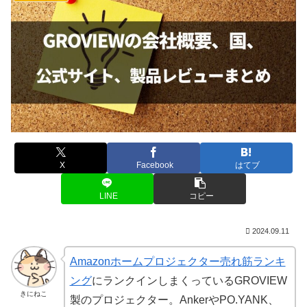
X
Facebook
はてブ
LINE
コピー
2024.09.11
Amazonホームプロジェクター売れ筋ランキ
ング
にランクインしまくっているGROVIEW
きにねこ
製のプロジェクター。AnkerやPO.YANK、