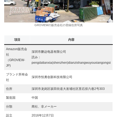
GROVIEWの販売会社の登録住所写真
項目
内容
Amazon販売会
深圳市鹏达电器有限公司
社
読み：
（GROVIEW-
pengdatianxia(shenzhen)dianzishangwuyouxiangongsi
JP)
ブランド所有会
深圳市恒勇创新科技有限公司
社
住所
深圳市龙岗区坂田街道大发埔社区里石排六巷2号303
製造国
中国
分類
商社、非メーカー
設立
2016年12月7日