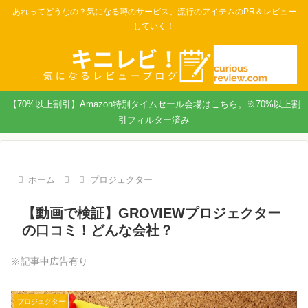
あれってどうなの？気になる噂のサービス、流行のアイテムのPR＆レビュー
していく！
【70%以上割引】Amazon特別タイムセール会場はこちら。※70%以上割
引フィルター済み
ホーム
プロジェクター
【動画で検証】GROVIEWプロジェクター
の口コミ！どんな会社？
※記事中広告有り
プロジェクター