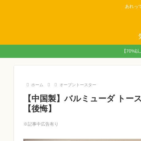
あれっ
【70%
ホーム
オーブントースター
【中国製】バルミューダ トー
【後悔】
※記事中広告有り