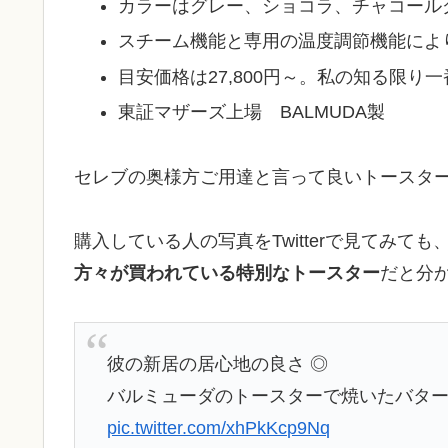
カラーはグレー、ショコラ、チャコール
スチーム機能と専用の温度調節機能によ
目安価格は27,800円～。私の知る限り
東証マザーズ上場 BALMUDA製
セレブの奥様方ご用達と言って良いトースタ
購入している人の写真をTwitterで見てみて
方々が買われている特別なトースター
だと分
彼の新居の居心地の良さ ◎
バルミューダのトースターで焼いたバター
pic.twitter.com/xhPkKcp9Nq