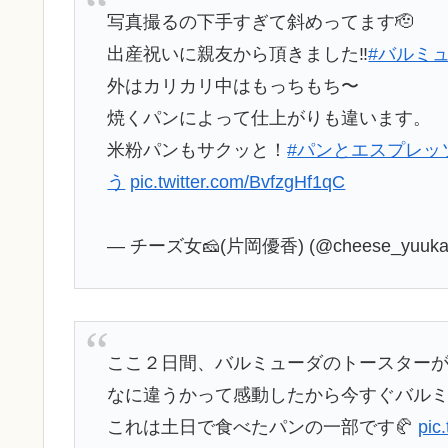
写真撮るの下手すぎて斜めってます🫡
出産祝いに親友から頂きました‼️
#バルミ
外はカリカリ中はもっちもち〜
焼くパンによって仕上がりも違います。
米粉パンもサクッと！
#パンとエスプレッ
う
pic.twitter.com/BvfzgHf1qC
— チーズ女🧀(片岡優香) (@cheese_yuuka
ここ２日間、バルミューダのトースター
なに違うかって感動したから今すぐバルミュ
これは土日で食べたパンの一部です🥐
pic