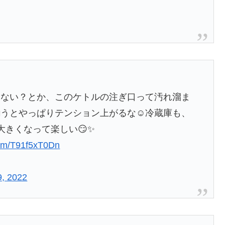
くない？とか、このケトルの注ぎ口って汚れ溜ま
うとやっぱりテンション上がるな☺️冷蔵庫も、
大きくなって楽しい😏✨
.com/T91f5xT0Dn
9, 2022